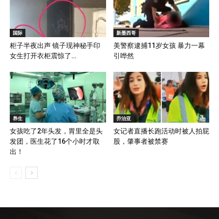
国际
新墨西哥
柜子半夜出声 镜子现神秘手印
美警察逮捕11岁女孩 暴力一幕
女生打开衣柜震惊了…
引哗然
养生
乔治亚
女孩吃了2年头发，胃里全是头
女记者直播长跑活动时被人拍屁
发团，医生花了16个小时才取
股，肇事者被禁赛
出！