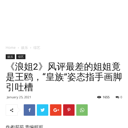
Home
娱乐
综艺
娱乐
综艺
《浪姐2》风评最差的姐姐竟
是王鸥，“皇族”姿态指手画脚
引吐槽
January 25, 2021
1655
0
作者|茹茹 责编|旺旺