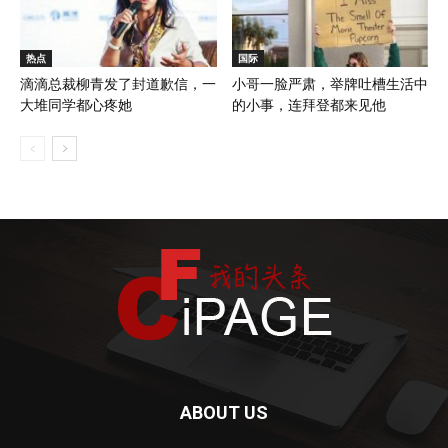
热点
国际
滴滴总裁柳青发了封道歉信，一
小哥一脸严肃，举牌吐槽生活中
大堆同学都心疼她
的小事，连拜登都来见他
ABOUT US