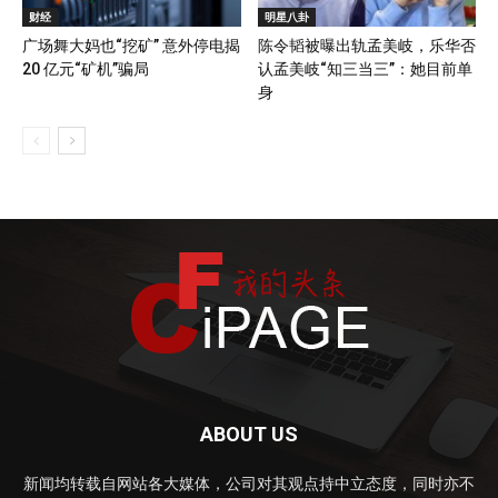
财经
明星八卦
广场舞大妈也“挖矿” 意外停电揭
陈令韬被曝出轨孟美岐，乐华否
20 亿元“矿机”骗局
认孟美岐“知三当三”：她目前单
身
ABOUT US
新闻均转载自网站各大媒体，公司对其观点持中立态度，同时亦不