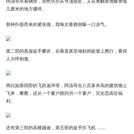
阿汤哥吊着钢丝，突然失控从穹顶急坠，又在离触发地板警报
几厘米的地方骤停。
那种扑面而来的紧张感，我每次看都倒吸一口凉气。
第二部的悬崖徒手攀岩，在垂直甚至倾斜的陡坡上爬行，看得
人大呼刺激。
再比如第四部的飞跃迪拜塔，阿汤哥在八百多米高的建筑物上
飞奔，攀爬，还从一个窗户跳到另一个窗户，完全恐高症福
利。
还有第三部的高楼蹦迪，第五部的徒手扒飞机 ……