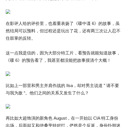
在影评人给的评价里，也着重表扬了《碟中谍 6》的故事，虽
然结局可以预料，但过程还是玩出了花，还有两三次让人忍不
住鼓掌的反转。
这一点我是信的，因为大部分特工片，看预告就能知道故事，
《碟 6》的预告看了，我甚至都没能把故事摸清个大概！
比如上一部里和男主并肩作战的 Ilsa，却对男主说道 ” 请不要
与我为敌 “。他们之间的关系又发生了什么？
再比如大超饰演的新角色 August，在一开始以 CIA 特工身份
出场，后面却又和伊桑亨特对打，俨然是个反派，身份扑朔迷