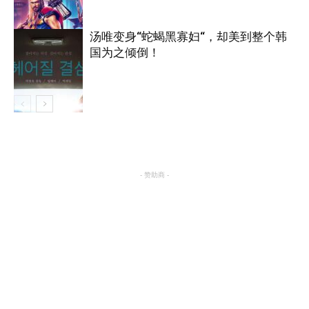
汤唯变身“蛇蝎黑寡妇“，却美到整个韩
国为之倾倒！
电影
电影
- 赞助商 -