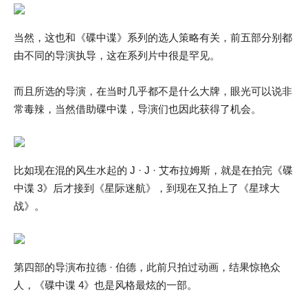
当然，这也和《碟中谍》系列的选人策略有关，前五部分别都
由不同的导演执导，这在系列片中很是罕见。
而且所选的导演，在当时几乎都不是什么大牌，眼光可以说非
常毒辣，当然借助碟中谍，导演们也因此获得了机会。
比如现在混的风生水起的 J · J · 艾布拉姆斯，就是在拍完《碟
中谍 3》后才接到《星际迷航》，到现在又拍上了《星球大
战》。
第四部的导演布拉德 · 伯德，此前只拍过动画，结果惊艳众
人，《碟中谍 4》也是风格最炫的一部。