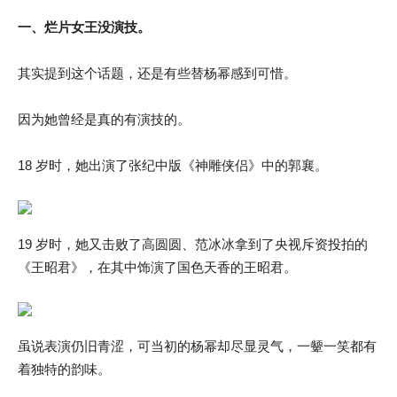
一、烂片女王没演技。
其实提到这个话题，还是有些替杨幂感到可惜。
因为她曾经是真的有演技的。
18 岁时，她出演了张纪中版《神雕侠侣》中的郭襄。
19 岁时，她又击败了高圆圆、范冰冰拿到了央视斥资投拍的
《王昭君》，在其中饰演了国色天香的王昭君。
虽说表演仍旧青涩，可当初的杨幂却尽显灵气，一颦一笑都有
着独特的韵味。