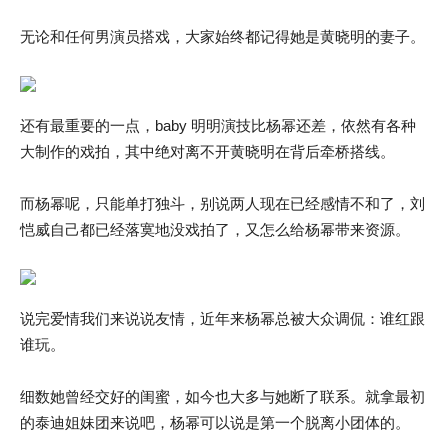
无论和任何男演员搭戏，大家始终都记得她是黄晓明的妻子。
还有最重要的一点，baby 明明演技比杨幂还差，依然有各种
大制作的戏拍，其中绝对离不开黄晓明在背后牵桥搭线。
而杨幂呢，只能单打独斗，别说两人现在已经感情不和了，刘
恺威自己都已经落寞地没戏拍了，又怎么给杨幂带来资源。
说完爱情我们来说说友情，近年来杨幂总被大众调侃：谁红跟
谁玩。
细数她曾经交好的闺蜜，如今也大多与她断了联系。就拿最初
的泰迪姐妹团来说吧，杨幂可以说是第一个脱离小团体的。