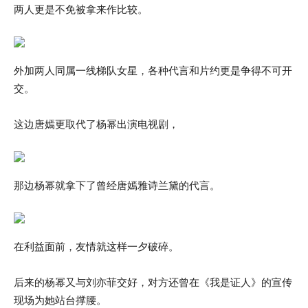
两人更是不免被拿来作比较。
外加两人同属一线梯队女星，各种代言和片约更是争得不可开
交。
这边唐嫣更取代了杨幂出演电视剧，
那边杨幂就拿下了曾经唐嫣雅诗兰黛的代言。
在利益面前，友情就这样一夕破碎。
后来的杨幂又与刘亦菲交好，对方还曾在《我是证人》的宣传
现场为她站台撑腰。