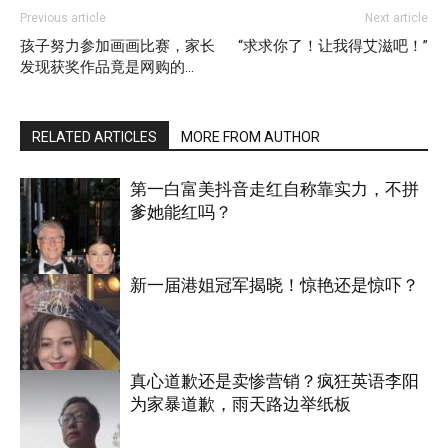
Previous article
Next article
孩子努力参加画画比赛，家长
“求求你了！让我得艾滋吧！”
发现获奖作品竟是网购的…
RELATED ARTICLES
MORE FROM AUTHOR
第一白富美抖音走红自称靠实力，不拼
爹她能红吗？
新一届港姐冠军揭晓！惊艳还是惊吓？
娱乐
真心道歉还是卖惨营销？疯狂英语李阳
为家暴道歉，雨天路边举纸板
娱乐