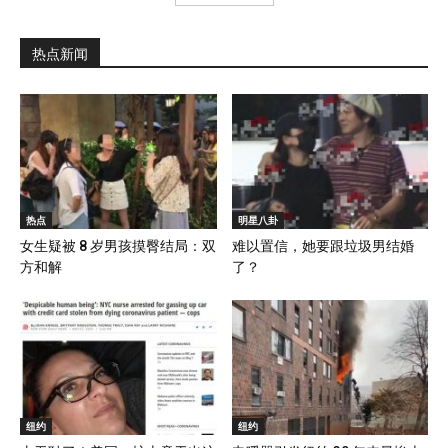
热点新闻
热点
明星八卦
女生疑被 8 岁男孩摸臀结局：双
难以置信，她要跟垃圾男结婚
方和解
了？
纽约
纽约