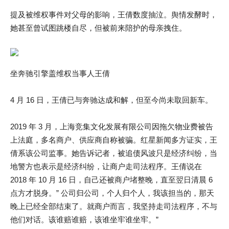
提及被维权事件对父母的影响，王倩数度抽泣。舆情发酵时，
她甚至曾试图跳楼自尽，但被前来陪护的母亲拽住。
坐奔驰引擎盖维权当事人王倩
4 月 16 日，王倩已与奔驰达成和解，但至今尚未取回新车。
2019 年 3 月，上海竞集文化发展有限公司因拖欠物业费被告
上法庭，多名商户、供应商自称被骗。红星新闻多方证实，王
倩系该公司监事。她告诉记者，被追债风波只是经济纠纷，当
地警方也表示是经济纠纷，让商户走司法程序。王倩说在
2018 年 10 月 16 日，自己还被商户堵整晚，直至翌日清晨 6
点方才脱身。” 公司归公司，个人归个人，我该担当的，那天
晚上已经全部结束了。就商户而言，我坚持走司法程序，不与
他们对话。该谁赔谁赔，该谁坐牢谁坐牢。”