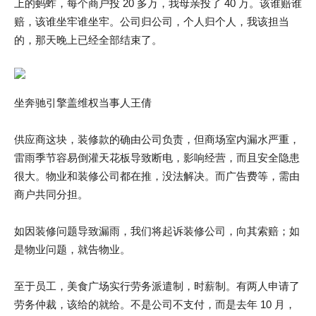
上的蚂蚱，每个商户投 20 多万，我母亲投了 40 万。该谁赔谁
赔，该谁坐牢谁坐牢。公司归公司，个人归个人，我该担当
的，那天晚上已经全部结束了。
坐奔驰引擎盖维权当事人王倩
供应商这块，装修款的确由公司负责，但商场室内漏水严重，
雷雨季节容易倒灌天花板导致断电，影响经营，而且安全隐患
很大。物业和装修公司都在推，没法解决。而广告费等，需由
商户共同分担。
如因装修问题导致漏雨，我们将起诉装修公司，向其索赔；如
是物业问题，就告物业。
至于员工，美食广场实行劳务派遣制，时薪制。有两人申请了
劳务仲裁，该给的就给。不是公司不支付，而是去年 10 月，