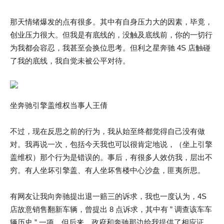
那天情绪爆发的点有很多。其中有自身压力大的因素，毕竟，
创业压力很大。但我是有底线的，没触及底线前，你的一切行
为我都会容忍，我甚至会换位思考。但利之星奔驰 4S 店触碰
了我的底线，我自觉未被公平对待。
坐奔驰引擎盖维权当事人王倩
不过，现在反思之前的行为，我从始至终都觉得自己没有做
对。我再说一次，包括今天我也可以很肯定地说，（坐上引擎
盖维权）那个行为是错误的。事后，有很多人效仿我，层出不
穷。有人坐坏引擎盖、有人坐坏售楼中心沙盘，匪夷所思。
有网友让我向奔驰提出退一赔三的诉求，我也一度认为，4S
店故意销售翻新车辆，曾提出 8 点诉求，其中有 ” 调查该车车
辆历史 ” 一项。但后来，政府和奔驰那边给我提供了相应证