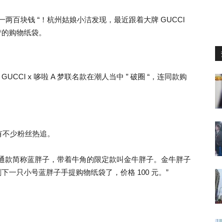
到了一两百块钱 “！杭州姑娘小洁发现，最近跟着大牌 GUCCI
 梦的购物纸袋。
CCI x 哆啦 A 梦联名款在潮人当中 ” 破圈 “，连同款购
有不少粉丝热追。
者，普通款简称蓝胖子，带着牛角的限定款叫金牛胖子。金牛胖子
我只剩下一只小号蓝胖子手提购物纸袋了，价格 100 元。”