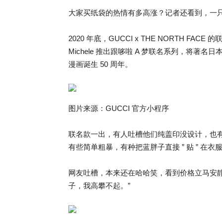
大家买纸袋的热情有多高涨？记者还看到，一只
2020 年底，GUCCI x THE NORTH FACE
Michele 推出跟哆啦 A 梦联名系列，将著名日
漫画诞生 50 周年。
图片来源：GUCCI 官方小程序
联名款一出，有人吐槽他们纯盖印没设计，也
有些简单粗暴，有种把蓝胖子直接 ” 贴 ” 在
网友吐槽，本来还在哈哈笑，看到价格立马安静了，”
子，我高攀不起。”