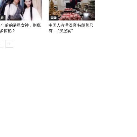
娱乐
国际
0 年前的港星女神，到底
中国人有满汉席 特朗普只
多惊艳？
有……“汉堡宴”