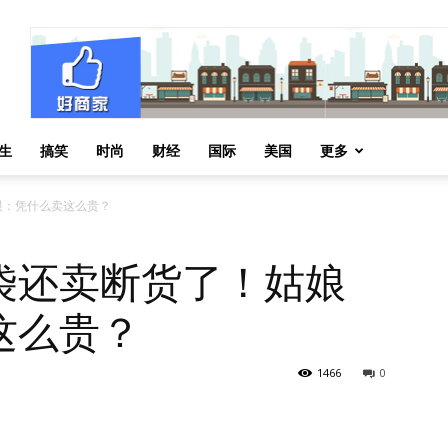
生
搞笑
时尚
财经
国际
美国
更多
眼：凭什么卖这么贵？
袋还卖断货了！姑娘
这么贵？
1466
0