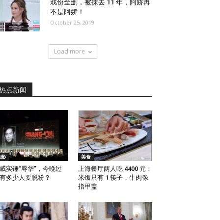
戏份全删，被抹去 11 年，阿娇再
不是阿娇！
October 25, 2019
Load more
热点新闻
电影
美食
威实锤“辱华”，今晚过
上海餐厅两人吃 4400 元：
有多少人要脱粉？
米饭只有 1 筷子，牛肉像
指甲盖