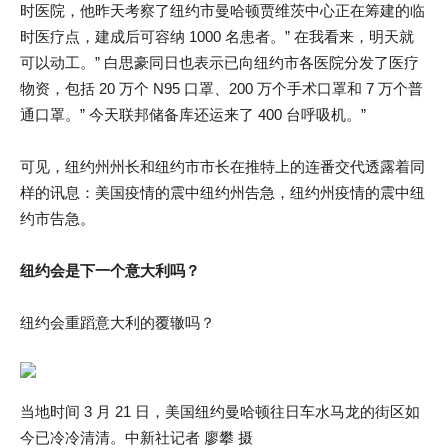
时医院，他昨天考察了纽约市曼哈顿贾维茨中心正在筹建的临
时医疗点，建成后可容纳 1000 名患者。” 在我看来，明天就
可以动工。” 白思豪同日也表示已向纽约市各医院分发了医疗
物资，包括 20 万个 N95 口罩、200 万个手术口罩和 7 万个普
通口罩。” 今天联邦储备库还运来了 400 台呼吸机。”
可见，纽约州州长和纽约市市长在推特上的连番交代透露着同
样的讯息：美国疫情的震中纽约州告急，纽约州疫情的震中纽
约市告急。
纽约会是下一个意大利吗？
纽约会重蹈意大利的覆辙吗？
当地时间 3 月 21 日，美国纽约曼哈顿往日车水马龙的街区如
今已冷冷清清。中新社记者 廖攀 摄