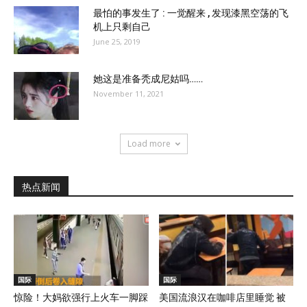
最怕的事发生了 : 一觉醒来 , 发现漆黑空荡的飞
机上只剩自己
June 25, 2019
她这是准备秃成尼姑吗……
November 11, 2021
Load more
热点新闻
国际
国际
惊险！大妈欲强行上火车一脚踩
美国流浪汉在咖啡店里睡觉 被