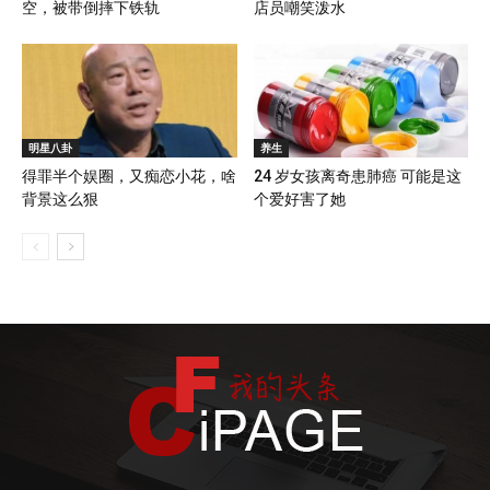
空，被带倒摔下铁轨
店员嘲笑泼水
明星八卦
养生
得罪半个娱圈，又痴恋小花，啥
24 岁女孩离奇患肺癌 可能是这
背景这么狠
个爱好害了她