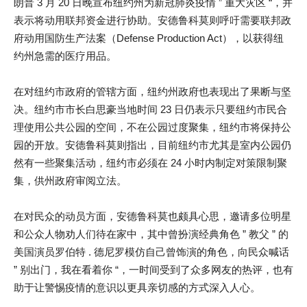
朗普 3 月 20 日晚宣布纽约州为新冠肺炎疫情 ” 重大灾区 “，并
表示将动用联邦资金进行协助。安德鲁科莫则呼吁需要联邦政
府动用国防生产法案（Defense Production Act），以获得纽
约州急需的医疗用品。
在对纽约市政府的管辖方面，纽约州政府也表现出了果断与坚
决。纽约市市长白思豪当地时间 23 日仍表示只要纽约市民合
理使用公共公园的空间，不在公园过度聚集，纽约市将保持公
园的开放。安德鲁科莫则指出，目前纽约市尤其是室内公园仍
然有一些聚集活动，纽约市必须在 24 小时内制定对策限制聚
集，供州政府审阅立法。
在对民众的动员方面，安德鲁科莫也颇具心思，邀请多位明星
和公众人物劝人们待在家中，其中曾扮演经典角色 ” 教父 ” 的
美国演员罗伯特 . 德尼罗模仿自己曾饰演的角色，向民众喊话
” 别出门，我在看着你 “，一时间受到了众多网友的热评，也有
助于让警惕疫情的意识以更具亲切感的方式深入人心。