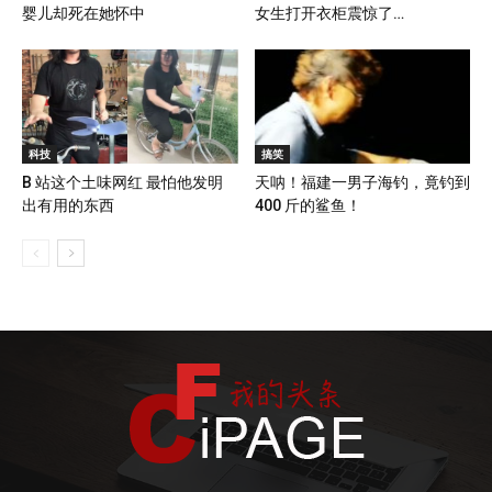
婴儿却死在她怀中
女生打开衣柜震惊了…
科技
搞笑
B 站这个土味网红 最怕他发明
天呐！福建一男子海钓，竟钓到
出有用的东西
400 斤的鲨鱼！