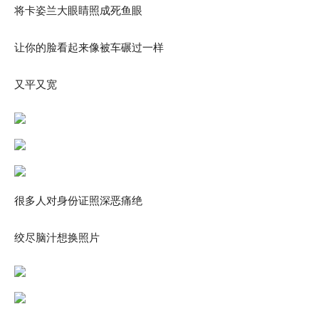
将卡姿兰大眼睛照成死鱼眼
让你的脸看起来像被车碾过一样
又平又宽
很多人对身份证照深恶痛绝
绞尽脑汁想换照片