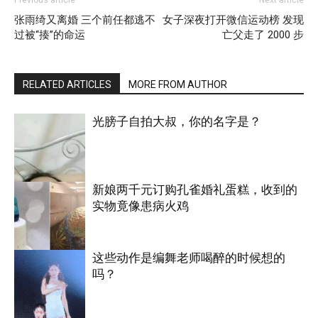
Previous article
Next article
张雨绮又离婚 三个前任都逃不
女子深夜打开微信运动榜 发现
过被“揍”的命运
亡父走了 2000 步
RELATED ARTICLES
MORE FROM AUTHOR
光膀子自拍大叔，你的名字是？
新娘两千元订购孔雀婚礼蛋糕，收到的
实物竟像患病火鸡
搞笑
这些动作是编舞老师喝醉的时候想的
吗？
国际