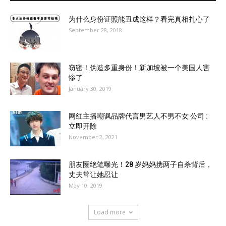
为什么身份证照能丑成这样？看完真相扎心了
September 28, 2018
窃密！伪造多重身份！新加坡被一个美国人害
惨了
January 30, 2019
网红主播嘲讽品牌代言男艺人不男不女 公司 :
立即开除
November 2, 2021
朋友圈绝笔曝光！28 岁妈妈携两子自杀背后，
丈夫常让她忍让
May 10, 2019
Load more