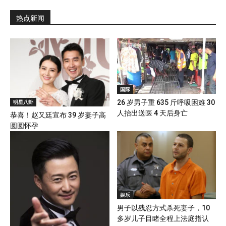
热点新闻
国际
明星八卦
26 岁男子重 635 斤呼吸困难 30
人抬出送医 4 天后身亡
恭喜！赵又廷宣布 39 岁妻子高
圆圆怀孕
娱乐
男子以残忍方式杀死妻子，10
多岁儿子目睹全程上法庭指认