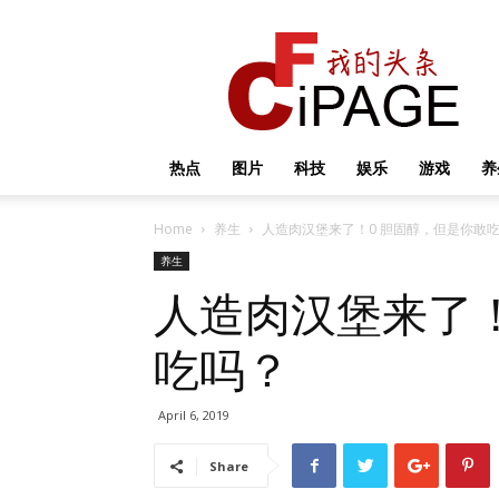
我
的
头
条
热点
图片
科技
娱乐
游戏
养
Home
养生
人造肉汉堡来了！0 胆固醇，但是你敢
养生
人造肉汉堡来了！
吃吗？
April 6, 2019
Share