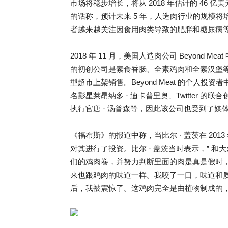
市场将稳步增长，将从 2018 年估计的 46 亿
的话称，预计未来 5 年，人造肉行业的规模将
者越来越关注因食用肉类导致的肥胖和糖尿病
2018 年 11 月，美国人造肉公司 Beyond 
的初创公司是素食香肠、全素鸡肉和全素汉堡
型超市上架销售。Beyond Meat 的个人投
名影星莱昂纳多 · 迪卡普里奥、Twitter 的
执行官唐 · 汤普森等，因此该公司也受到了媒
《福布斯》的报道中称，当比尔 · 盖茨在 2013 
对其进行了投资。比尔 · 盖茨当时表示，” 
们的鸡肉卷，并努力判断里面的肉是真是假时
来也跟鸡肉的味道一样。我咬了一口，味道和
后，我被震惊了。这鸡肉完全是由植物制成的，