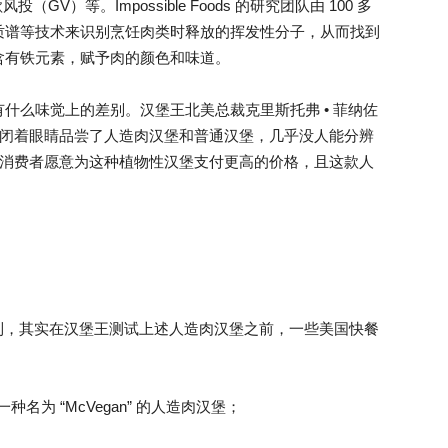
V）等。Impossible Foods 的研究团队由 100 多
质谱等技术来识别烹饪肉类时释放的挥发性分子，从而找到
含有铁元素，赋予肉的颜色和味道。
什么味觉上的差别。汉堡王北美总裁克里斯托弗 • 菲纳佐
们闭着眼睛品尝了人造肉汉堡和普通汉堡，几乎没人能分辨
，消费者愿意为这种植物性汉堡支付更高的价格，且这款人
意到，其实在汉堡王测试上述人造肉汉堡之前，一些美国快餐
名为 “McVegan” 的人造肉汉堡；