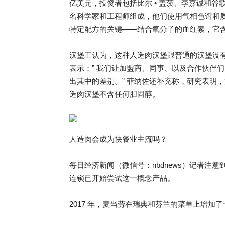
亿美元，投资者包括比尔 • 盖茨、李嘉诚和谷歌风投（G
名科学家和工程师组成，他们使用气相色谱和
特定配方的关键——结合氧分子的血红素，它
汉堡王认为，这种人造肉汉堡跟普通的汉堡没有
表示：” 我们让加盟商、同事、以及合作伙伴
出其中的差别。” 菲纳佐还补充称，研究表明
造肉汉堡不含任何胆固醇。
人造肉会成为快餐业主流吗？
每日经济新闻（微信号：nbdnews）记者注
连锁已开始尝试这一概念产品。
2017 年，麦当劳在瑞典和芬兰的菜单上增加了一种