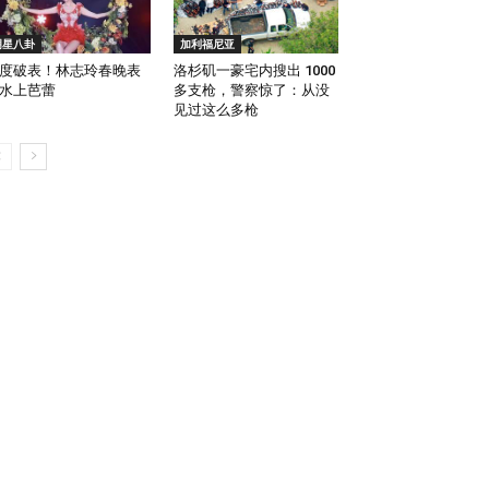
明星八卦
加利福尼亚
度破表！林志玲春晚表
洛杉矶一豪宅内搜出 1000
水上芭蕾
多支枪，警察惊了：从没
见过这么多枪