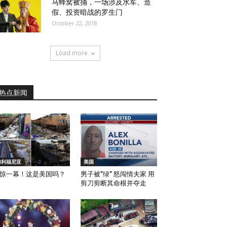
马蜂窝被捅，一场涉及水军、造
假、投资暗战的罗生门
October 22, 2018
Load more
热点新闻
加利福尼亚
美国
惊一幕！这是美国吗？
男子被”绿” 怒闯情夫家 用
剪刀剪断其命根并夺走