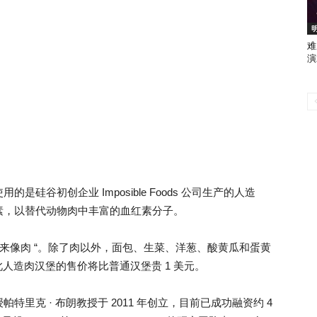
难
演
硅谷初创企业 Imposible Foods 公司生产的人造
素，以替代动物肉中丰富的血红素分子。
使人造肉吃起来像肉 “。除了肉以外，面包、生菜、洋葱、酸黄瓜和蛋黄
此人造肉汉堡的售价将比普通汉堡贵 1 美元。
学教授帕特里克 · 布朗教授于 2011 年创立，目前已成功融资约 4