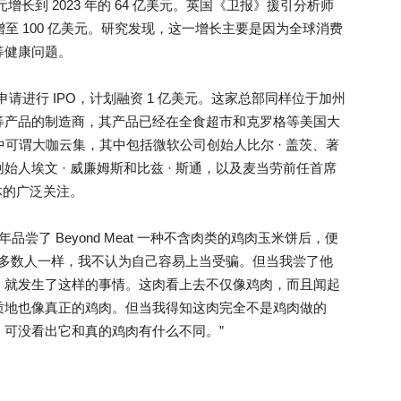
美元增长到 2023 年的 64 亿美元。英国《卫报》援引分析师
增至 100 亿美元。研究发现，这一增长主要是因为全球消费
等健康问题。
Meat 申请进行 IPO，计划融资 1 亿美元。这家总部同样位于加州
等产品的制造商，其产品已经在全食超市和克罗格等美国大
资者中可谓大咖云集，其中包括微软公司创始人比尔 · 盖茨、著
联合创始人埃文 · 威廉姆斯和比兹 · 斯通，以及麦当劳前任首席
体的广泛关注。
年品尝了 Beyond Meat 一种不含肉类的鸡肉玉米饼后，便
和大多数人一样，我不认为自己容易上当受骗。但当我尝了他
，就发生了这样的事情。这肉看上去不仅像鸡肉，而且闻起
质地也像真正的鸡肉。但当我得知这肉完全不是鸡肉做的
可没看出它和真的鸡肉有什么不同。”