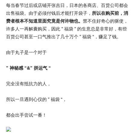
每当春节过后或店铺开张吉日，日本的各商店、百货公司都会
出售福袋。由于必须付钱后才能打开袋子，
所以在购买前，消
费者根本不知道里面究竟是何许物也。
禁不住好奇心的驱使，
许多人一再解囊购买，因此 ” 福袋 ” 的生意总是非常好，有些
百货公司甚至一口气推出了几十万个 ” 福袋 “，赚足了钱。
由于丸子是一个对于
” 神秘感 “&” 拼运气 “
完全没有抵抗力的人，
所以一旦遇到心仪的 ” 福袋 “，
都会出手尝试一番！