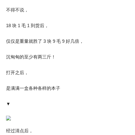
不得不说，
18 块 1 毛 1 到货后，
仅仅是重量就胜了 3 块 9 毛 9 好几倍，
沉甸甸的至少有两三斤！
打开之后，
是满满一盒各种各样的本子
▼
经过清点后，