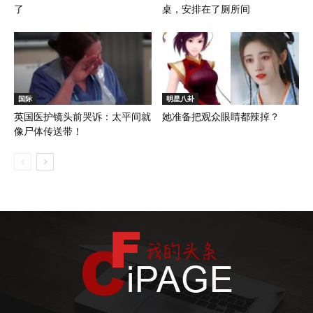
了
桌，安排在了厕所间
国际
明星八卦
英国医护镜头前哭诉：太平间就
她准备把观众眼睛都辣掉？
像尸体传送带！