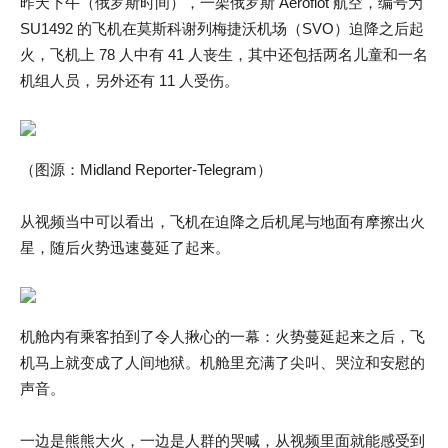
昨天下午（俄罗斯时间），一架俄罗斯 Aeroflot 航空，编号为
SU1492 的飞机在莫斯科谢列梅捷沃机场（SVO）迫降之后起
火，飞机上 78 人中有 41 人丧生，其中还包括两名儿童和一名
机组人员，另外还有 11 人受伤。
（图源：Midland Reporter-Telegram）
从视频当中可以看出，飞机在迫降之后机尾与地面有摩擦出火
星，随后火势迅速蔓延了起来。
机舱内有乘客拍到了令人揪心的一幕：火势蔓延起来之后，飞
机马上就变成了人间地狱。机舱里充满了尖叫、哭泣和安慰的
声音。
一边是熊熊大火，一边是人群的哭喊，从视频里面就能感受到