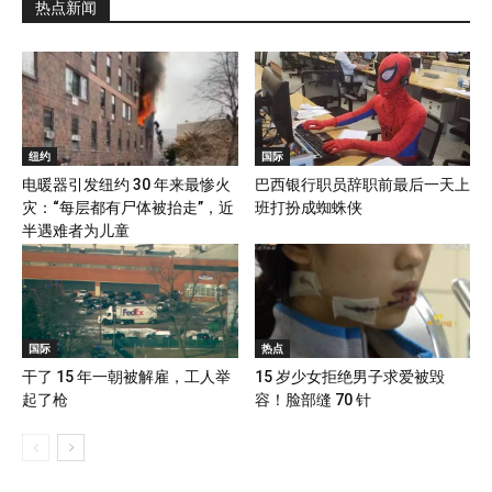
热点新闻
纽约
国际
电暖器引发纽约 30 年来最惨火
巴西银行职员辞职前最后一天上
灾：“每层都有尸体被抬走”，近
班打扮成蜘蛛侠
半遇难者为儿童
国际
热点
干了 15 年一朝被解雇，工人举
15 岁少女拒绝男子求爱被毁
起了枪
容！脸部缝 70 针