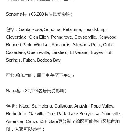
Sonoma县（66,289名居民受影响）
包括：Santa Rosa, Sonoma, Petaluma, Healdsburg,
Cloverdale, Glen Ellen, Penngrove, Geyserville, Kenwood,
Rohnert Park, Windsor, Annapolis, Stewarts Point, Cotati,
Cazadero, Guerneville, Larkfield, El Verano, Boyes Hot
Springs, Fulton, Bodega Bay.
可能断电时间：周三中午至下午5点
Napa县（32,124名居民受影响）
包括：Napa, St. Helena, Calistoga, Angwin, Pope Valley,
Rutherford, Oakville, Deer Park, Lake Berryessa, Yountville,
American Canyon.SF Gate更绘制了湾区可能停电区域的地
图，大家可以参考：