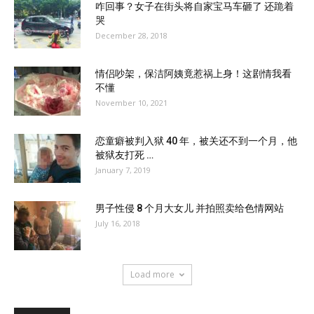
咋回事？女子在街头将自家宝马车砸了 还跪着
哭
December 28, 2018
情侣吵架，保洁阿姨竟惹祸上身！这剧情我看
不懂
November 10, 2021
恋童癖被判入狱 40 年，被关还不到一个月，他
被狱友打死 …
January 7, 2019
男子性侵 8 个月大女儿 并拍照卖给色情网站
July 16, 2018
Load more