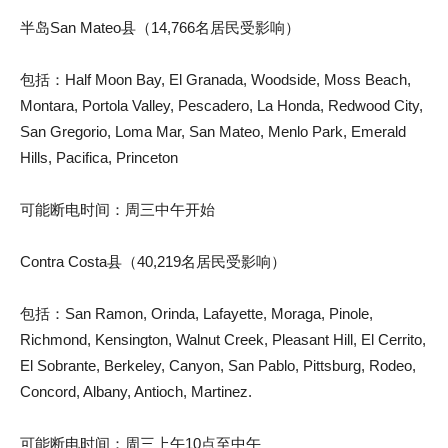
半岛San Mateo县（14,766名居民受影响）
包括：Half Moon Bay, El Granada, Woodside, Moss Beach,
Montara, Portola Valley, Pescadero, La Honda, Redwood City,
San Gregorio, Loma Mar, San Mateo, Menlo Park, Emerald
Hills, Pacifica, Princeton
可能断电时间：周三中午开始
Contra Costa县（40,219名居民受影响）
包括：San Ramon, Orinda, Lafayette, Moraga, Pinole,
Richmond, Kensington, Walnut Creek, Pleasant Hill, El Cerrito,
El Sobrante, Berkeley, Canyon, San Pablo, Pittsburg, Rodeo,
Concord, Albany, Antioch, Martinez.
可能断电时间：周三上午10点至中午