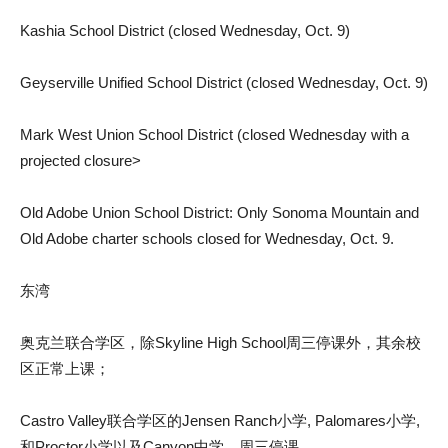
Kashia School District (closed Wednesday, Oct. 9)
Geyserville Unified School District (closed Wednesday, Oct. 9)
Mark West Union School District (closed Wednesday with a
projected closure>
Old Adobe Union School District: Only Sonoma Mountain and
Old Adobe charter schools closed for Wednesday, Oct. 9.
东湾
奥克兰联合学区，除Skyline High School周三停课外，其余校
区正常上课；
Castro Valley联合学区的Jensen Ranch小学, Palomares小学,
和Proctor小学以及Canyon中学，周三停课.