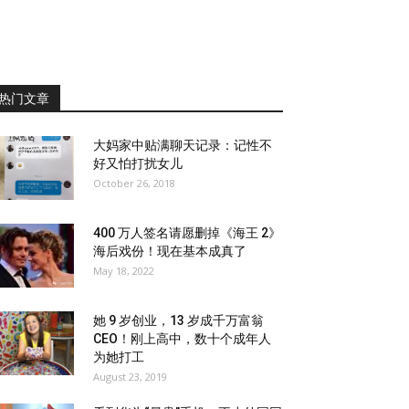
热门文章
大妈家中贴满聊天记录：记性不
好又怕打扰女儿
October 26, 2018
400 万人签名请愿删掉《海王 2》
海后戏份！现在基本成真了
May 18, 2022
她 9 岁创业，13 岁成千万富翁
CEO！刚上高中，数十个成年人
为她打工
August 23, 2019