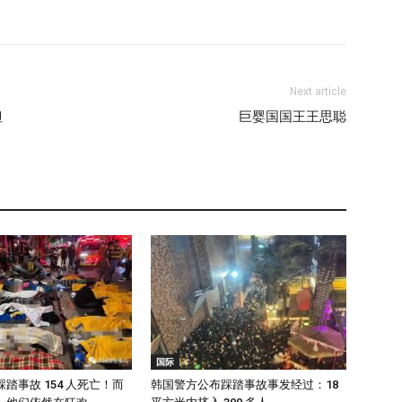
Next article
但
巨婴国国王王思聪
国际
踏事故 154 人死亡！而
韩国警方公布踩踏事故事发经过：18