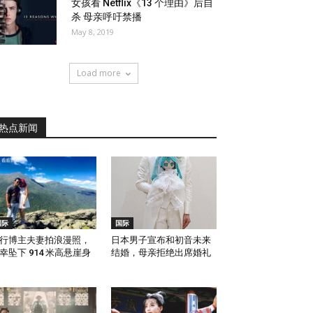
女孩看 Netflix《13 个理由》后自
杀 母亲呼吁禁播
May 8, 2019
Load more
热点新闻
国际
国际
行博主夫妻拍浪漫照，
日本男子宣布和初音未来
幸坠下 914 米高悬崖身
结婚，母亲拒绝出席婚礼