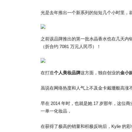
光是去年推出一个新系列的短短几个小时里，就疯狂
之前该品牌推出的第一批水晶香水也在几天内销售
（折合约 7081 万元人民币）！
在打造
个人美妆品牌
这方面，独自创业的
金小妹 
虽说在网络热度和人气上不及金卡戴珊般高涨不下
早在 2014 年时，也就是她 17 岁那年，
一单一化妆品，
在获得了极高的销量和积极反响后，Kylie 的彩妆品牌 