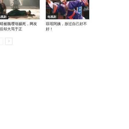
电视剧
电视剧
晴被魏璎珞赐死，网友
琼瑶阿姨，放过自己好不
后却大骂于正
好！