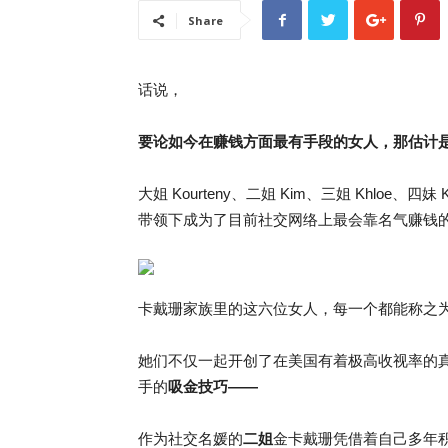
Share
话说，
要论如今在赚钱方面最有手段的女人，那估计
大姐 Kourteny、二姐 Kim、三姐 Khloe、四妹
带领下成为了目前社交网络上最会靠名气赚钱
卡戴珊家族里的这六位女人，每一个都能称之
她们不仅一起开创了在美国有着极高收视率的
手的
吸金技巧——
作为社交名媛的
二姐
金卡戴珊凭借着自己多年