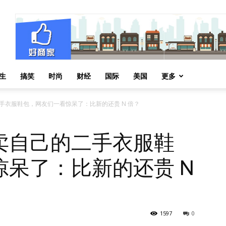
生
搞笑
时尚
财经
国际
美国
更多
手衣服鞋包，网友们一看惊呆了：比新的还贵 N 倍？
卖自己的二手衣服鞋
呆了：比新的还贵 N
1597
0