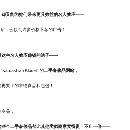
，
却又能为她们带来更具效益的名人效应——
流量后，会接到许多价格不菲的广告！
过这种名人效应赚钱的法子——
shian Kloset” 的
二手奢侈品网站
，
想再要了的衣物食品和包包！
牌商品，
这些个二手奢侈品都比其他类似商家卖得贵上不止一倍——