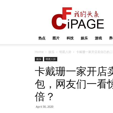
我
的
头
条
热点
图片
科技
娱乐
游戏
养
Home
娱乐
明星八卦
卡戴珊一家开店卖自己的二
娱乐
明星八卦
卡戴珊一家开店
包，网友们一看惊
倍？
April 30, 2020