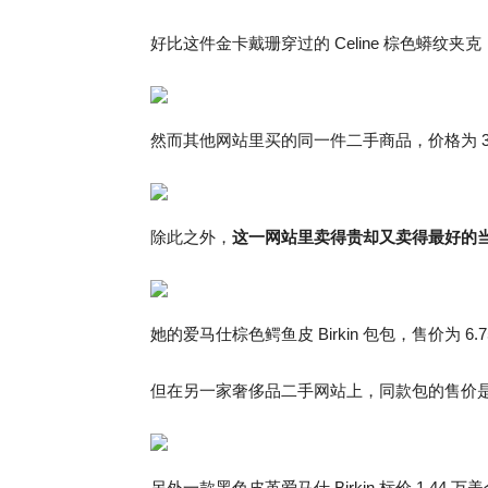
好比这件金卡戴珊穿过的 Celine 棕色蟒纹夹克
然而其他网站里买的同一件二手商品，价格为 38
除此之外，
这一网站里卖得贵却又卖得最好的当属
她的爱马仕棕色鳄鱼皮 Birkin 包包，售价为 6.
但在另一家奢侈品二手网站上，同款包的售价是 3
另外一款黑色皮革爱马仕 Birkin 标价 1.44 万