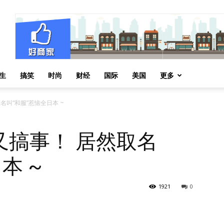
生
搞笑
时尚
财经
国际
美国
更多
名叫“和服”惹恼全日本 ~
又搞事！ 居然取名
本 ~
1921
0