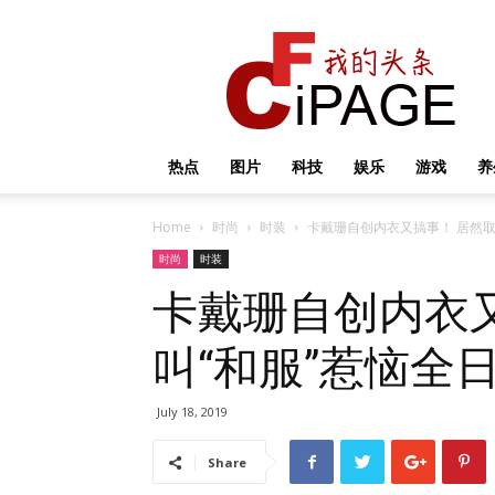
我
的
头
条
热点
图片
科技
娱乐
游戏
养
Home
时尚
时装
卡戴珊自创内衣又搞事！ 居然取
时尚
时装
卡戴珊自创内衣
叫“和服”惹恼全日
July 18, 2019
Share