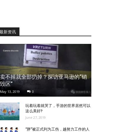
最新资讯
卖不掉就全部扔掉？探访亚马逊的“销
毁区”
May 13, 2019
0
玩着玩着就哭了，手游的世界居然可以
这么美好?
June 27, 2019
“胖”被正式列为工伤，越努力工作的人