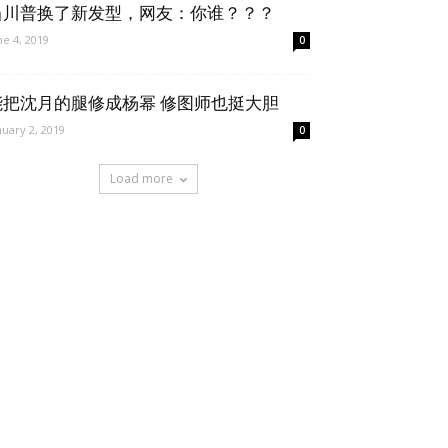
当川普换了新发型，网友：你谁？？？
ne 4, 2019
0
能把沈月的腿修成杨幂 修图师也挺大胆
nuary 2, 2019
0
Load more