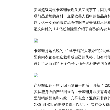
美国超级网红卡戴珊最近又又又搞事了，因为
珊前凸后翘的身材一直是欧美人眼中的极品身
以，这一次她的服装品牌依旧与完美身材息息相关—
配文向她的 1.4 亿粉丝隆重介绍了自己的内衣 Ki
卡戴珊是这么说的：” 终于能跟大家介绍我去年
塑身内衣都会把它裁剪成自己的风格，但有时
设计了从白到黑 9 个色号，适合各种肤色的女
产品貌似还不错，因为发布一周后，收获了 28
实从塑身衣的产品图来看，卡戴珊并非没有考
里胡哨的颜色和花纹，几乎包含了亚裔到非裔
XXS 到 4XL 的消费者都可以穿。但实在令人