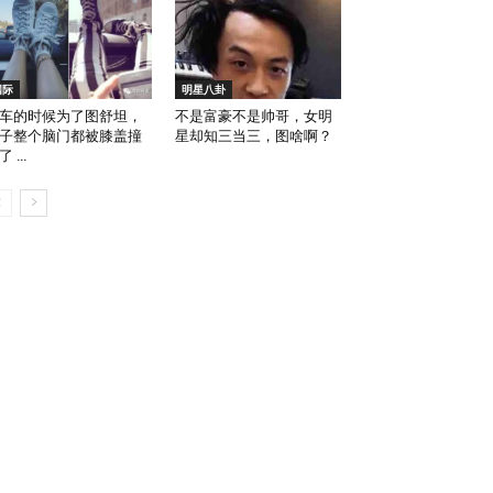
国际
明星八卦
车的时候为了图舒坦，
不是富豪不是帅哥，女明
子整个脑门都被膝盖撞
星却知三当三，图啥啊？
了 …