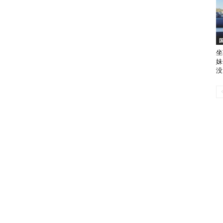
坐
妹
没