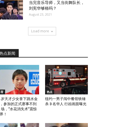
当完音乐导师，又当街舞队长，
刘宪华够格吗？
August 23, 2021
Load more
热点新闻
体育
热点
4 岁天才少女拿下跳水金
纽约一男子闯中餐馆铁锤
，参加的正式赛事不到
杀 3 名华人 行凶画面曝光
0 场，“水花消失术”震惊
界！