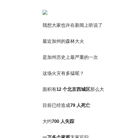
我想大家也许在新闻上听说了
最近加州的森林大火
是加州历史上最严重的一次
这场火灾有多猛呢？
面积有
12 个北京西城区
那么大
目前已经造成
79 人
死亡
大约
700 人失踪
一万多个家庭
无家可归