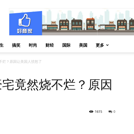
生
搞笑
时尚
财经
国际
美国
更多
然烧不烂？原因让美国人愤怒了
万豪宅竟然烧不烂？原因
1615
0