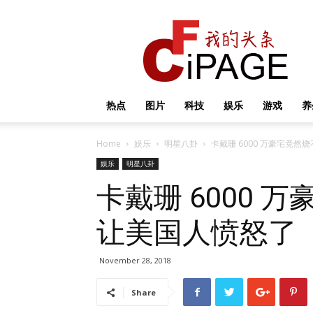
我
的
头
条
热点
图片
科技
娱乐
游戏
养
Home
娱乐
明星八卦
卡戴珊 6000 万豪宅竟
娱乐
明星八卦
卡戴珊 6000 
让美国人愤怒了
November 28, 2018
Share