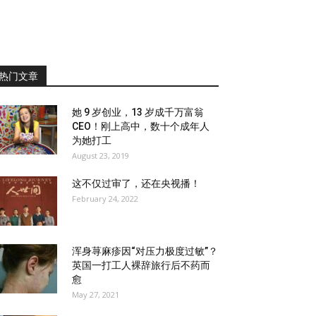
热门文章
她 9 岁创业，13 岁成千万富翁
CEO！刚上高中，数十个成年人
为她打工
August 23, 2019
这不仅过审了，还在央视播！
February 24, 2022
浑身荨麻疹因“对压力极度过敏”？
英国一打工人裸辞旅行后不药而
愈
May 27, 2021