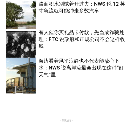
路面积水别试着开过去：NWS 说 12 英
寸急流就可能冲走多数汽车
有人催你买礼品卡付款，先当成诈骗处
理：FTC 说政府和正规公司不会这样收
热点
钱
海边看着风平浪静也不代表能放心下
水：NWS 说离岸流最会出现在这种“好
美国
天气”里
热点
- 赞助商 -