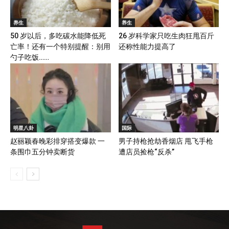
养生
养生
50 岁以后，多吃碳水能降低死
26 岁科学家只吃生肉狂甩百斤
亡率！还有一个特别提醒：别用
还称性能力提高了
勺子吃饭……
明星八卦
国际
赵丽颖春晚彩排穿搭变爆款 一
男子持枪抢劫香烟店 甩飞手枪
条围巾五分钟卖断货
遭店员捡枪“反杀”