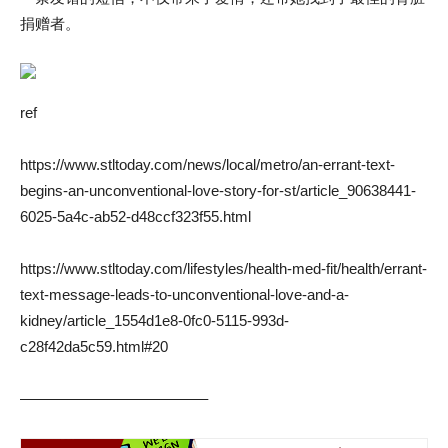
捐赠者。
ref
https://www.stltoday.com/news/local/metro/an-errant-text-
begins-an-unconventional-love-story-for-st/article_90638441-
6025-5a4c-ab52-d48ccf323f55.html
https://www.stltoday.com/lifestyles/health-med-fit/health/errant-
text-message-leads-to-unconventional-love-and-a-
kidney/article_1554d1e8-0fc0-5115-993d-
c28f42da5c59.html#20
————————————–