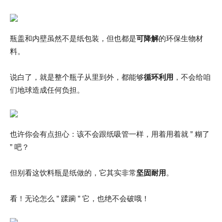
瓶盖和内壁虽然不是纸包装，但也都是
可降解
的环保生物材
料。
说白了，就是整个瓶子从里到外，都能够
循环利用
，不会给咱
们地球造成任何负担。
也许你会有点担心：该不会跟纸吸管一样，用着用着就 ” 糊了
” 吧？
但别看这饮料瓶是纸做的，它其实非常
坚固耐用
。
看！无论怎么 ” 蹂躏 ” 它，也绝不会破哦！