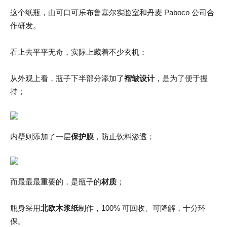
这个纸瓶，由可口可乐布鲁塞尔实验室和丹麦 Paboco 公司合
作研发。
看上去平平无奇，实际上藏着不少玄机：
从外观上看，瓶子下半部分添加了
褶皱设计
，是为了便于握
持；
内壁则添加了一层
保护膜
，防止饮料渗透；
而最最最重要的，是瓶子的
材质
；
瓶身采用
北欧木浆纸
制作，100% 可回收、可降解，十分环
保。