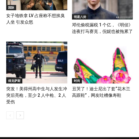
国际
女子地铁拿 LV 占座称不想挨臭
明星八卦
人坐 引发众怒
邓伦偷税漏税 1 个亿，《明侦》
连夜打马赛克，倪妮也被拖累了
得克萨斯
时尚
突发！美得州高中生与人发生冲
丑哭了！迪士尼出了套“花木兰
突后亮枪，至少 2 人中枪、2 人
高跟鞋”，网友吐槽像寿鞋
受伤