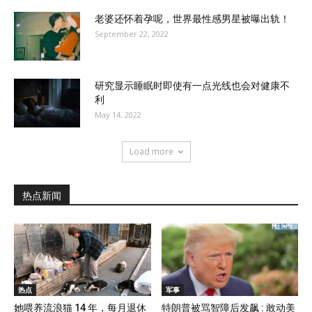
老婆还怀着孕呢，世界最性感男星被曝出轨！
September 22, 2022
研究显示睡眠时即使有一点光线也会对健康不
利
May 14, 2022
Load more
热点新闻
热点
军事
她喂养流浪猫 14 年，每月退休
特朗普被骂智障后发飙 : 敢动美