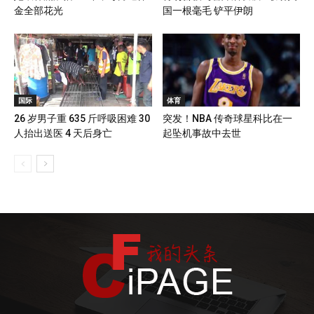
金全部花光
国一根毫毛 铲平伊朗
国际
体育
26 岁男子重 635 斤呼吸困难 30
突发！NBA 传奇球星科比在一
人抬出送医 4 天后身亡
起坠机事故中去世