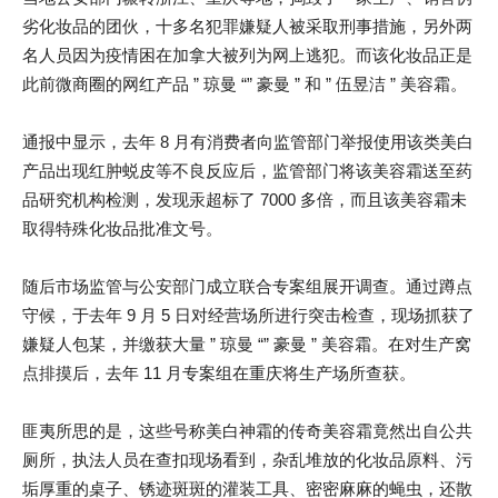
劣化妆品的团伙，十多名犯罪嫌疑人被采取刑事措施，另外两
名人员因为疫情困在加拿大被列为网上逃犯。而该化妆品正是
此前微商圈的网红产品 ” 琼曼 “” 豪曼 ” 和 ” 伍昱洁 ” 美容霜。
通报中显示，去年 8 月有消费者向监管部门举报使用该类美白
产品出现红肿蜕皮等不良反应后，监管部门将该美容霜送至药
品研究机构检测，发现汞超标了 7000 多倍，而且该美容霜未
取得特殊化妆品批准文号。
随后市场监管与公安部门成立联合专案组展开调查。通过蹲点
守候，于去年 9 月 5 日对经营场所进行突击检查，现场抓获了
嫌疑人包某，并缴获大量 ” 琼曼 “” 豪曼 ” 美容霜。在对生产窝
点排摸后，去年 11 月专案组在重庆将生产场所查获。
匪夷所思的是，这些号称美白神霜的传奇美容霜竟然出自公共
厕所，执法人员在查扣现场看到，杂乱堆放的化妆品原料、污
垢厚重的桌子、锈迹斑斑的灌装工具、密密麻麻的蝇虫，还散