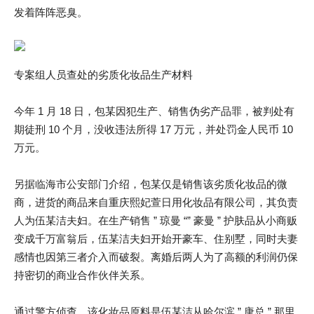
发着阵阵恶臭。
专案组人员查处的劣质化妆品生产材料
今年 1 月 18 日，包某因犯生产、销售伪劣产品罪，被判处有
期徒刑 10 个月，没收违法所得 17 万元，并处罚金人民币 10
万元。
另据临海市公安部门介绍，包某仅是销售该劣质化妆品的微
商，进货的商品来自重庆熙妃萱日用化妆品有限公司，其负责
人为伍某洁夫妇。在生产销售 ” 琼曼 “” 豪曼 ” 护肤品从小商贩
变成千万富翁后，伍某洁夫妇开始开豪车、住别墅，同时夫妻
感情也因第三者介入而破裂。离婚后两人为了高额的利润仍保
持密切的商业合作伙伴关系。
通过警方侦查，该化妆品原料是伍某洁从哈尔滨 ” 唐总 ” 那里