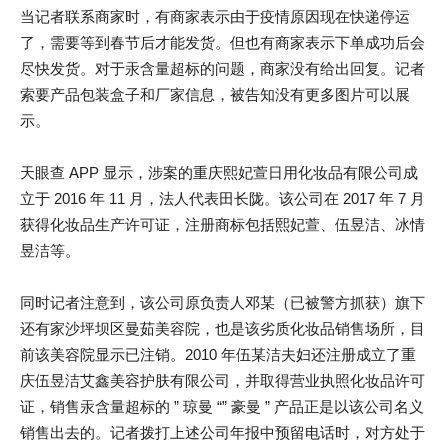
当记者联系商家时，有商家表示由于疫情原因现在快递停运
了，需要等到春节后才能发货。但也有商家表示下单成功后会
尽快发货。对于汞含量超标的问题，商家没有给出回复。记者
索要产品包装盒子和厂家信息，被告知没有更多图片可以展
示。
天眼查 APP 显示，涉案的重庆熙妃萱日用化妆品有限公司成
立于 2016 年 11 月，法人代表田长陇。该公司在 2017 年 7 月
获得化妆品生产许可证，注册商标包括熙妃萱、伍昱洁、冰情
昱洁等。
同时记者注意到，该公司原负责人邓某（已被警方抓获）旗下
还有家沙坪坝区曼茹美容院，也是该劣质化妆品销售场所，目
前该美容院显示已注销。2010 年伍某洁夫妇还注册成立了重
庆伍昱洁艾鑫美容护肤有限公司，并取得营业执照化妆品许可
证，销售汞含量超标的 ” 琼曼 “” 豪曼 ” 产品正是以该公司名义
销售出去的。记者拨打上述公司年报中预留电话时，对方处于