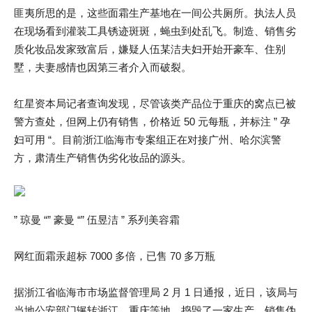
匪夷所思的是，这些面霜生产基地在一间公共厕所。执法人员
在现场看到灌装工具锈迹斑斑，蝇虫到处乱飞。制造、销售劣
质化妆品发家致富后，嫌疑人伍某洁夫妇开始开豪车、住别
墅，夫妻感情也因第三者介入而破裂。
红星资本局记者查询发现，尽管该类产品位于重庆的窝点已被
警方查处，但网上仍有销售，价格近 50 元每瓶，并标注 ” 孕
妇可用 “。目前浙江临海市专案组正在对接广州、哈尔滨警
方，肃清生产销售伪劣化妆品的源头。
” 琼曼 “” 豪曼 “” 伍昱洁 ” 系列美容霜
网红面霜汞超标 7000 多倍，已售 70 多万瓶
据浙江省临海市市场监督管理局 2 月 1 日通报，近日，该局与
当地公安部门辗转浙江、重庆等地，捣毁了一家生产、销售伪