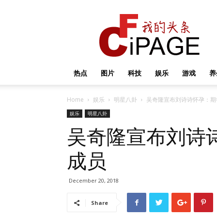
我
的
头
条
热点
图片
科技
娱乐
游戏
养
Home
娱乐
明星八卦
吴奇隆宣布刘诗诗怀孕：期
娱乐
明星八卦
吴奇隆宣布刘诗
成员
December 20, 2018
Share