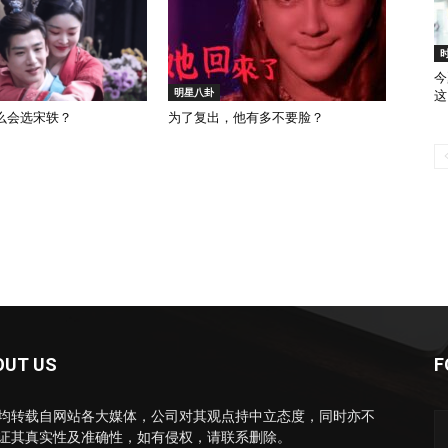
今
明星八卦
这
么会选宋轶？
为了复出，他有多不要脸？
OUT US
F
均转载自网站各大媒体，公司对其观点持中立态度，同时亦不
证其真实性及准确性，如有侵权，请联系删除。