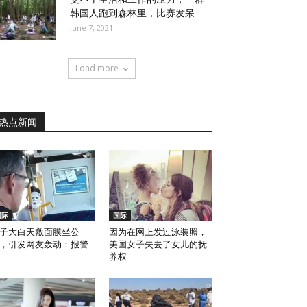
韩国人跑到森林里，比赛发呆
June 7, 2021
Load more
热点新闻
国际
国际
子大白天敷面膜坐公
因为在网上发过泳装照，
，引发网友轰动：报警
美国女子失去了女儿的抚
养权