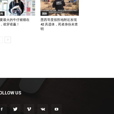
时尚
国际
夏最火的牛仔裙都在
墨西哥度假胜地附近发现
，谁穿谁赢！
42 具遗体，死者身份未查
明
OLLOW US