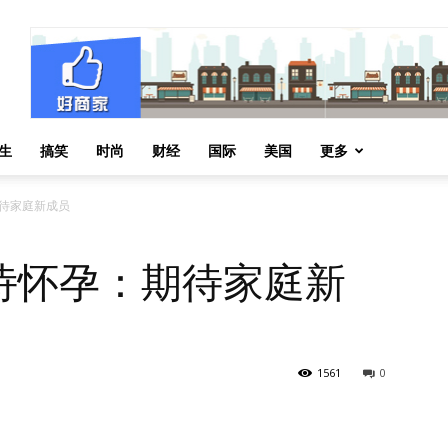
生
搞笑
时尚
财经
国际
美国
更多
待家庭新成员
诗怀孕：期待家庭新
1561
0