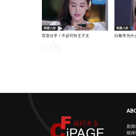
明星八卦
明星八卦
官宣分手！不必可怜王子文
白敬亭为什
AB
新闻
能保