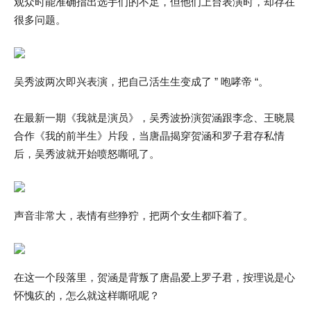
观众时能准确指出选手们的不足，但他们上台表演时，却存在
很多问题。
吴秀波两次即兴表演，把自己活生生变成了 ” 咆哮帝 “。
在最新一期《我就是演员》，吴秀波扮演贺涵跟李念、王晓晨
合作《我的前半生》片段，当唐晶揭穿贺涵和罗子君存私情
后，吴秀波就开始喷怒嘶吼了。
声音非常大，表情有些狰狞，把两个女生都吓着了。
在这一个段落里，贺涵是背叛了唐晶爱上罗子君，按理说是心
怀愧疚的，怎么就这样嘶吼呢？