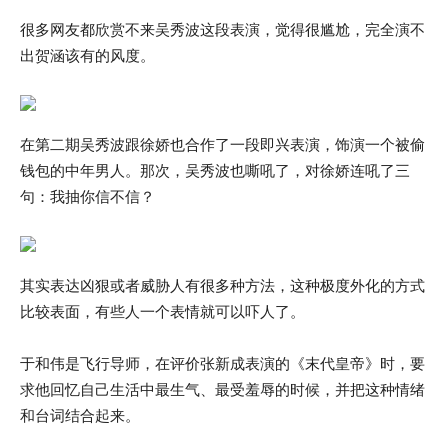
很多网友都欣赏不来吴秀波这段表演，觉得很尴尬，完全演不
出贺涵该有的风度。
在第二期吴秀波跟徐娇也合作了一段即兴表演，饰演一个被偷
钱包的中年男人。那次，吴秀波也嘶吼了，对徐娇连吼了三
句：我抽你信不信？
其实表达凶狠或者威胁人有很多种方法，这种极度外化的方式
比较表面，有些人一个表情就可以吓人了。
于和伟是飞行导师，在评价张新成表演的《末代皇帝》时，要
求他回忆自己生活中最生气、最受羞辱的时候，并把这种情绪
和台词结合起来。