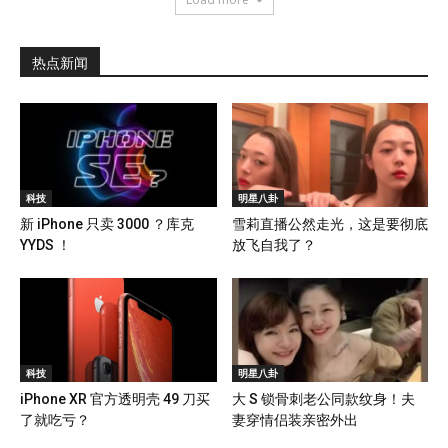
热点新闻
科技
明星八卦
新 iPhone 只卖 3000 ？库克
雪莉直播公然走光，这是要彻底
YYDS ！
放飞自我了？
科技
明星八卦
iPhone XR 官方透明壳 49 刀买
大 S 锁骨刺老公同款纹身！夫
了就吃亏？
妻穿情侣装亲密外出