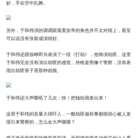
妙，手在空中乱舞。
另外，于和伟演的调调跟落寞皇帝的角色并不太对得上，甚至
可以说没有张新成演得好。
于和伟还跟徐峥即兴表演了一段《打劫》，他饰演劫匪。这里
于和伟完全没有演出劫匪的感觉，持枪姿势像个警察，没有表
现出劫匪骨子里那种凶狠。
于和伟还大声嘶吼了几次：快！把钱给我拿出来！
这里于和伟的音量大得吓人，一般劫匪做坏事都很担心被人发
现引来警察的，怎么会大声嚷嚷？
接下来于和伟和徐峥按喜剧演，于和伟的很多动作完全让人看