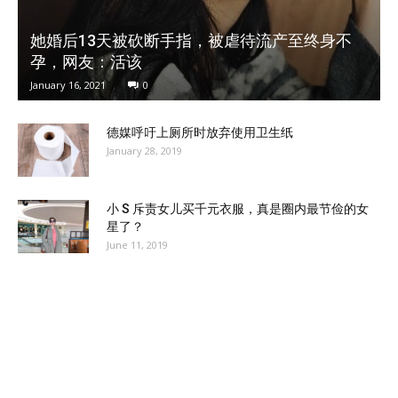
她婚后13天被砍断手指，被虐待流产至终身不
孕，网友：活该
January 16, 2021
0
德媒呼吁上厕所时放弃使用卫生纸
January 28, 2019
小 S 斥责女儿买千元衣服，真是圈内最节俭的女
星了？
June 11, 2019