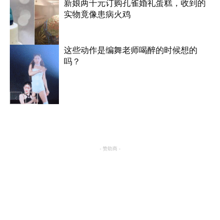
新娘两千元订购孔雀婚礼蛋糕，收到的
实物竟像患病火鸡
搞笑
这些动作是编舞老师喝醉的时候想的
吗？
国际
搞笑
- 赞助商 -