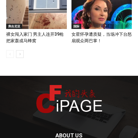
弗吉尼亚
国际
裸女闯入家门 男主人连开39枪
女星怀孕遭质疑，当场冲下台怒
把家轰成马蜂窝
扇观众两巴掌！
ABOUT US