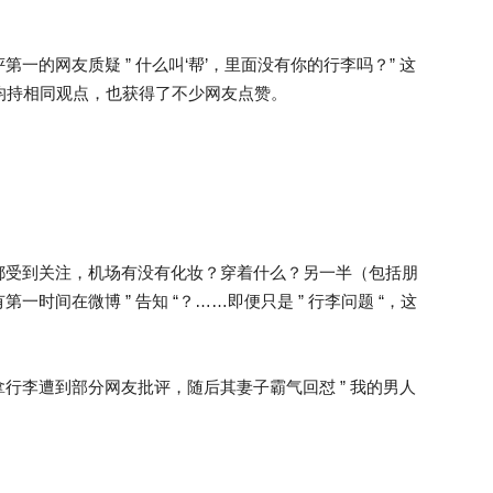
一的网友质疑 ” 什么叫‘帮’，里面没有你的行李吗？” 这
三均持相同观点，也获得了不少网友点赞。
都受到关注，机场有没有化妆？穿着什么？另一半（包括朋
时间在微博 ” 告知 “？……即便只是 ” 行李问题 “，这
行李遭到部分网友批评，随后其妻子霸气回怼 ” 我的男人