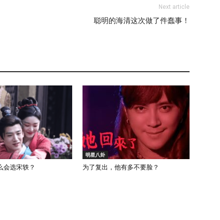
Next article
聪明的海清这次做了件蠢事！
明星八卦
么会选宋轶？
为了复出，他有多不要脸？