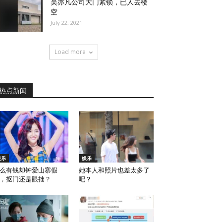
吴亦凡公司大门紧锁，已人去楼
空
July 22, 2021
Load more
热点新闻
娱乐
娱乐
么有钱却钟爱山寨假
她本人和照片也差太多了
，抠门还是眼拙？
吧？