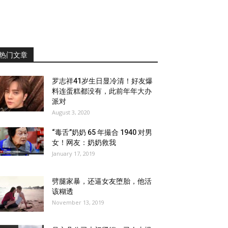
热门文章
罗志祥41岁生日显冷清！好友爆
料连蛋糕都没有，此前年年大办
派对
August 3, 2020
“毒舌”奶奶 65 年撮合 1940 对男
女！网友：奶奶救我
January 17, 2019
劈腿家暴，还逼女友堕胎，他活
该糊透
November 13, 2019