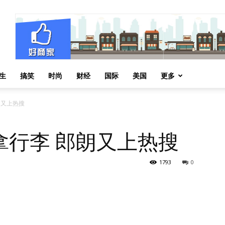
生
搞笑
时尚
财经
国际
美国
更多
朗又上热搜
拿行李 郎朗又上热搜
1793
0