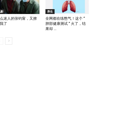
电影
养生
么迷人的张钧甯，又撩
全网都在练憋气！这个 ”
我了
肺部健康测试 ” 火了，结
果却 …