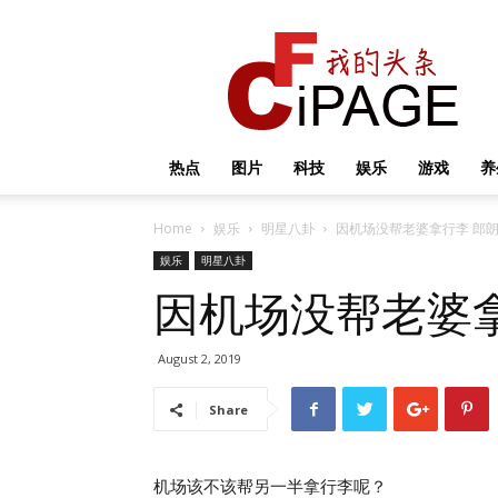
我
的
头
条
热点
图片
科技
娱乐
游戏
养
Home
娱乐
明星八卦
因机场没帮老婆拿行李 郎
娱乐
明星八卦
因机场没帮老婆
August 2, 2019
Share
机场该不该帮另一半拿行李呢？