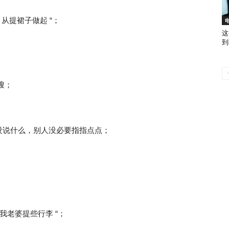
从提裙子做起 “；
这
到
搜；
没说什么，别人没必要指指点点；
我老婆提些行李 “；