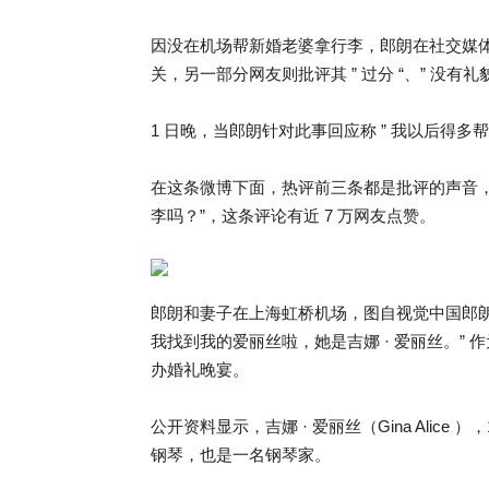
因没在机场帮新婚老婆拿行李，郎朗在社交媒
关，另一部分网友则批评其 ” 过分 “、” 没有礼貌
1 日晚，当郎朗针对此事回应称 ” 我以后得多
在这条微博下面，热评前三条都是批评的声音，一位
李吗？”，这条评论有近 7 万网友点赞。
郎朗和妻子在上海虹桥机场，图自视觉中国郎朗
我找到我的爱丽丝啦，她是吉娜 · 爱丽丝。”
办婚礼晚宴。
公开资料显示，吉娜 · 爱丽丝（Gina Alice
钢琴，也是一名钢琴家。