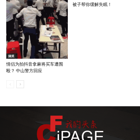
被子帮你缓解失眠！
搞笑
情侣为拍抖音拿麻将买车遭围
殴？ 中山警方回应