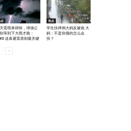
热点
热点
天雷雨来得快，球场公
学生扶摔倒大妈反被讹 大
别等到下大雨才跑：
妈：不是你撞的怎么会
WS 这条避雷原则最关键
扶？