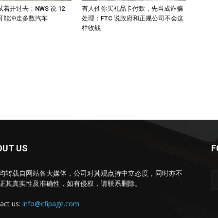
着开过去：NWS 说 12
有人催你买礼品卡付款，先当成诈骗
可能冲走多数汽车
处理：FTC 说政府和正规公司不会这
样收钱
OUT US
F
均转载自网站各大媒体，公司对其观点持中立态度，同时亦不
证其真实性及准确性，如有侵权，请联系删除。
act us:
info@cfipage.com