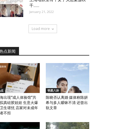
千……
January 21, 2022
Load more
热点新闻
热点
明星八卦
海出现“成人体验馆”共
陈晓否认离婚 媒体称陈妍
拟真硅胶娃娃 生意火爆
希与多人暧昧不清 还曾出
卫生堪忧 店家对未成年
轨文章
者不拒