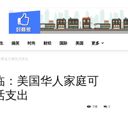
生
搞笑
时尚
财经
国际
美国
更多
检查这几项生活支出
临：美国华人家庭可
活支出
118
0