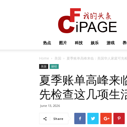
我
的
头
条
热点
图片
科技
娱乐
游戏
养
Home
美国
夏季账单高峰来临：美国华人家庭可先
美国
财经
夏季账单高峰来
先检查这几项生
June 13, 2026
Share