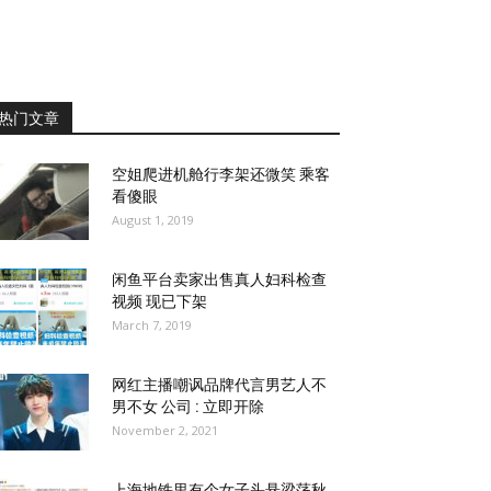
热门文章
空姐爬进机舱行李架还微笑 乘客
看傻眼
August 1, 2019
闲鱼平台卖家出售真人妇科检查
视频 现已下架
March 7, 2019
网红主播嘲讽品牌代言男艺人不
男不女 公司 : 立即开除
November 2, 2021
上海地铁里有个女子头悬梁荡秋