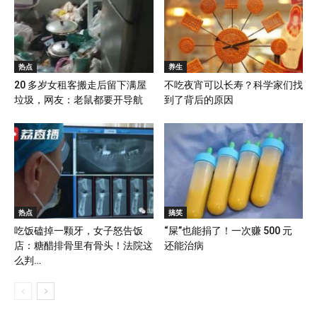
热点
养生
20 多岁女租客搬走后留下满屋
不吃夜宵可以长寿？科学家们找
垃圾，网友：老鼠都要开导航
到了背后的原因
热点
搞笑
吃饭磕掉一颗牙，女子怒告饭
“屎”也能捐了！一次赚 500 元
店：糖醋排骨里有骨头！法院这
还能治病
么判…