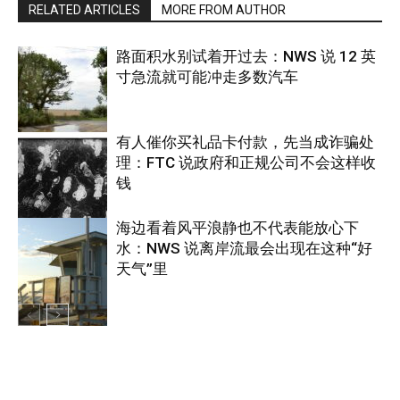
RELATED ARTICLES
MORE FROM AUTHOR
路面积水别试着开过去：NWS 说 12 英
寸急流就可能冲走多数汽车
有人催你买礼品卡付款，先当成诈骗处
理：FTC 说政府和正规公司不会这样收
热点
钱
海边看着风平浪静也不代表能放心下
水：NWS 说离岸流最会出现在这种“好
美国
天气”里
热点