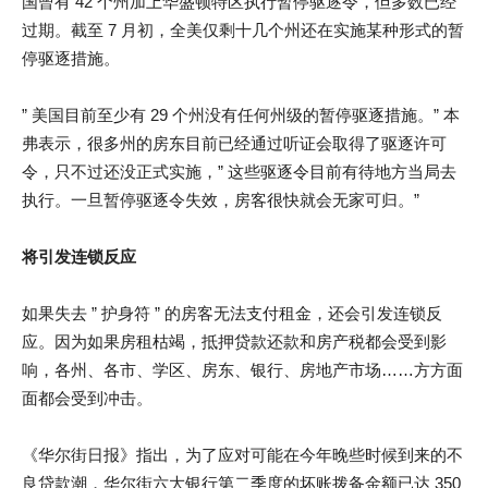
国曾有 42 个州加上华盛顿特区执行暂停驱逐令，但多数已经
过期。截至 7 月初，全美仅剩十几个州还在实施某种形式的暂
停驱逐措施。
” 美国目前至少有 29 个州没有任何州级的暂停驱逐措施。” 本
弗表示，很多州的房东目前已经通过听证会取得了驱逐许可
令，只不过还没正式实施，” 这些驱逐令目前有待地方当局去
执行。一旦暂停驱逐令失效，房客很快就会无家可归。”
将引发连锁反应
如果失去 ” 护身符 ” 的房客无法支付租金，还会引发连锁反
应。因为如果房租枯竭，抵押贷款还款和房产税都会受到影
响，各州、各市、学区、房东、银行、房地产市场……方方面
面都会受到冲击。
《华尔街日报》指出，为了应对可能在今年晚些时候到来的不
良贷款潮，华尔街六大银行第二季度的坏账拨备金额已达 350