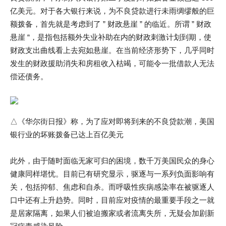
亿美元。对于各大银行来说，为不良贷款进行未雨绸缪般的巨
额拨备，首先就是考虑到了 ” 财政悬崖 ” 的临近。所谓 ” 财政
悬崖 “，是指包括额外失业补助在内的财政刺激计划到期，使
财政支出曲线看上去宛如悬崖。在当前经济形势下，几乎同时
发生的财政援助消失和房租收入枯竭，可能令一批借款人无法
偿还债务。
△《华尔街日报》称，为了应对即将到来的不良贷款潮，美国
银行业的坏账拨备已达上百亿美元
此外，由于随时面临无家可归的困境，数千万美国民众的身心
健康同样堪忧。目前已有研究显示，驱逐与一系列负面影响有
关，包括抑郁、焦虑和自杀。而呼吸性疾病感染率在被驱逐人
口中还有上升趋势。同时，目前应对疫情的最重要手段之一就
是居家隔离，如果人们被迫搬家或者流离失所，无疑会加剧新