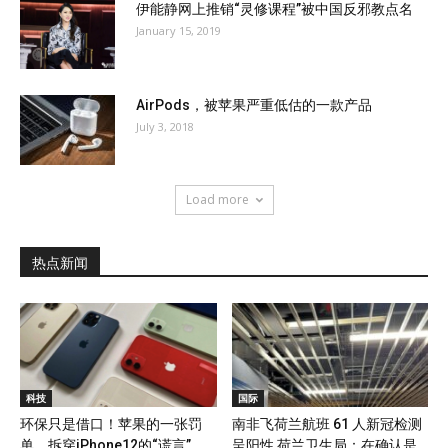
伊能静网上推销“灵修课程”被中国反邪教点名
January 15, 2019
AirPods，被苹果严重低估的一款产品
July 3, 2018
Load more
热点新闻
科技
国际
环保只是借口！苹果的一张罚
南非飞荷兰航班 61 人新冠检测
单，拆穿iPhone12的“谎言”
呈阳性 荷兰卫生局：在确认是