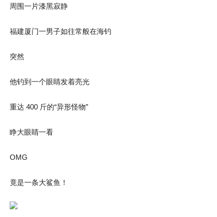
周围一片漆黑寂静
福建厦门一男子如往常般在海钓
突然
他钓到一个眼睛发着亮光
重达 400 斤的“异形怪物”
睁大眼睛一看
OMG
竟是一条大鲨鱼！