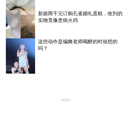
新娘两千元订购孔雀婚礼蛋糕，收到的
实物竟像患病火鸡
搞笑
这些动作是编舞老师喝醉的时候想的
吗？
国际
搞笑
- 赞助商 -