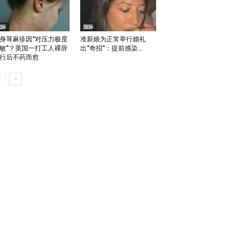
国际
国际
身荨麻疹因“对压力极度
准新娘为正常举行婚礼
敏”？英国一打工人裸辞
出“奇招”：提前感染…
行后不药而愈