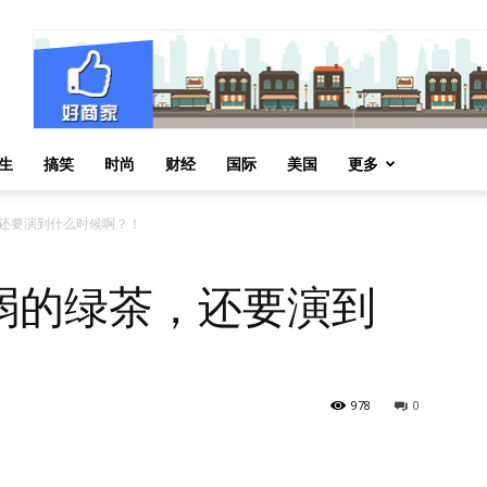
生
搞笑
时尚
财经
国际
美国
更多
还要演到什么时候啊？！
弱的绿茶，还要演到
978
0