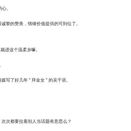
的心。
最诚挚的赞美，情绪价值提供的可到位了。
一头栽进这个温柔乡嘛。
。
了好几年 ” 拜金女 ” 的吴千语。
，次次都要拉着别人当话题有意思么？