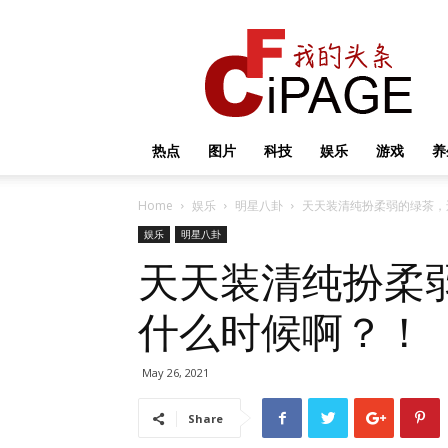
我
的
头
条
热点
图片
科技
娱乐
游戏
养
Home
娱乐
明星八卦
天天装清纯扮柔弱的绿茶，
娱乐
明星八卦
天天装清纯扮柔
什么时候啊？！
May 26, 2021
Share