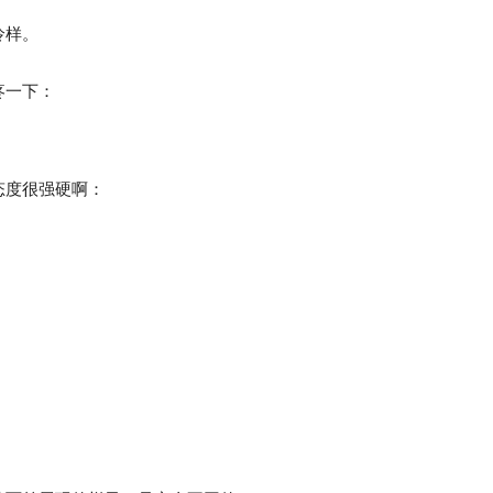
怜样。
疼一下：
态度很强硬啊：
。