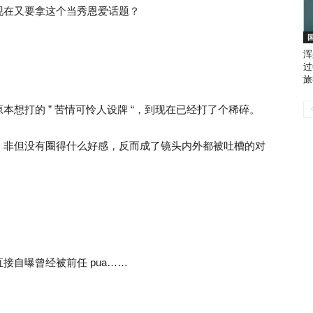
现在又要拿这个当秀恩爱话题？
浑
过
旅
想打的 ” 苦情可怜人设牌 “，到现在已经打了个稀碎。
，非但没有圈得什么好感，反而成了镜头内外都被吐槽的对
自曝曾经被前任 pua……