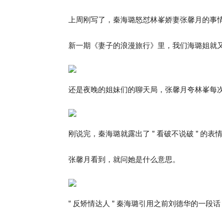
上周刚写了，秦海璐怒怼林峯娇妻张馨月的事
新一期《妻子的浪漫旅行》里，我们海璐姐就
还是夜晚的姐妹们的聊天局，张馨月夸林峯每
刚说完，秦海璐就露出了 ” 看破不说破 ” 的表
张馨月看到，就问她是什么意思。
” 反矫情达人 ” 秦海璐引用之前刘德华的一段