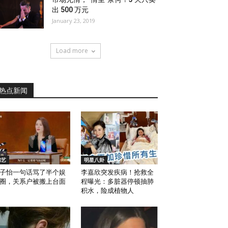
出 500 万元
January 23, 2019
Load more
热点新闻
综艺
明星八卦
子怡一句话骂了半个娱
李嘉欣突发疾病！抢救全
圈，关系户被搬上台面
程曝光：多脏器停顿抽肺
积水，险成植物人