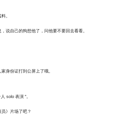
猛料。
息，说自己的狗想他了，问他要不要回去看看。
人家身份证打到公屏上了哦。
olo 表演 “。
演员》片场了吧？