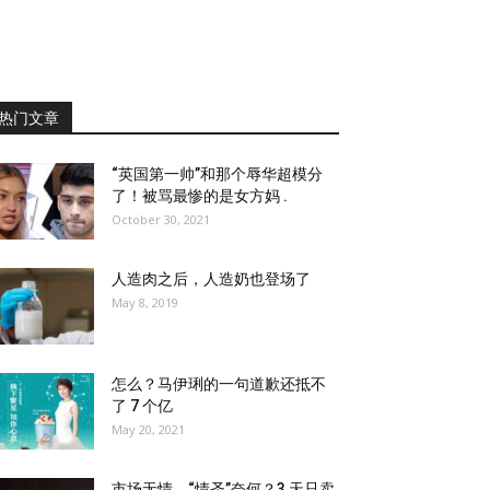
热门文章
“英国第一帅”和那个辱华超模分
了！被骂最惨的是女方妈 .
October 30, 2021
人造肉之后，人造奶也登场了
May 8, 2019
怎么？马伊琍的一句道歉还抵不
了 7 个亿
May 20, 2021
市场无情，“情圣”奈何？3 天只卖