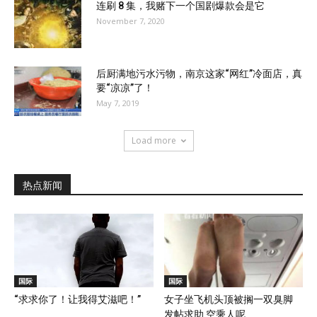
连刷 8 集，我赌下一个国剧爆款会是它
November 7, 2020
后厨满地污水污物，南京这家“网红”冷面店，真
要“凉凉”了！
May 7, 2019
Load more
热点新闻
国际
国际
“求求你了！让我得艾滋吧！”
女子坐飞机头顶被搁一双臭脚
发帖求助 空乘人呢