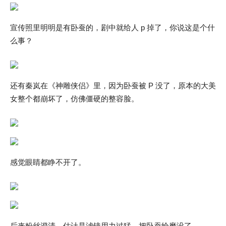
宣传照里明明是有卧蚕的，剧中就给人 p 掉了，你说这是个什
么事？
还有秦岚在《神雕侠侣》里，因为卧蚕被 P 没了，原本的大美
女整个都崩坏了，仿佛僵硬的整容脸。
感觉眼睛都睁不开了。
后来粉丝澄清，估计是滤镜用力过猛，把卧蚕给磨没了。