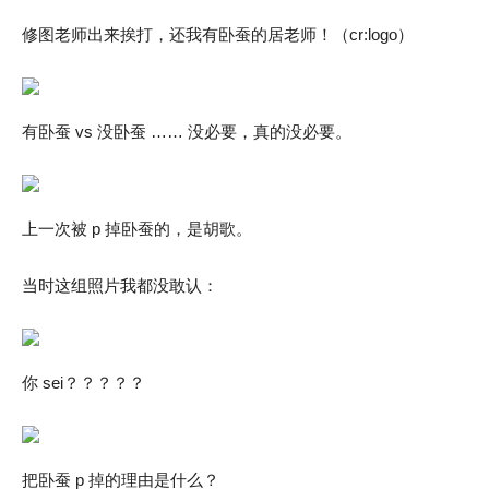
修图老师出来挨打，还我有卧蚕的居老师！（cr:logo）
有卧蚕 vs 没卧蚕 …… 没必要，真的没必要。
上一次被 p 掉卧蚕的，是胡歌。
当时这组照片我都没敢认：
你 sei？？？？？
把卧蚕 p 掉的理由是什么？