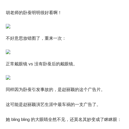
胡老师的卧蚕明明很好看啊！
不好意思放错图了，重来一次：
正常戴眼镜 vs 没有卧蚕后的戴眼镜。
同样因为卧蚕引发事故的，是赵丽颖的这个广告片。
这可能是赵丽颖演艺生涯中最车祸的一支广告了。
她 bling bling 的大眼睛全然不见，还莫名其妙变成了眯眯眼：