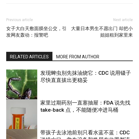
Previous article
Next article
女子大白天敷面膜坐公交，引
大量日本男生不愿出门 却把小
发网友轰动：报警吧
姐姐租到家里来
RELATED ARTICLES
MORE FROM AUTHOR
发现蜱虫别先抹油烧它：CDC 说用镊子
尽快直直拔出更稳妥
家里过期药别一直塞抽屉：FDA 说先找
take-back 点，不能随便冲进马桶
养生
带孩子去泳池前别只看水蓝不蓝：CDC