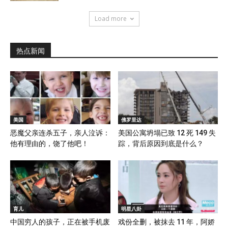
Load more
热点新闻
美国
佛罗里达
恶魔父亲连杀五子，亲人泣诉：
美国公寓坍塌已致 12 死 149 失
他有理由的，饶了他吧！
踪，背后原因到底是什么？
育儿
明星八卦
中国穷人的孩子，正在被手机废
戏份全删，被抹去 11 年，阿娇