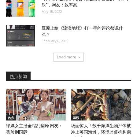
乐”，网友：效率高
May 18, 2022
豆瓣上给《流浪地球》打一星的评论都说什
么？
February 8, 2019
Load more
热点新闻
热点
国际
绿媒女主播全程乱翻译 网友：
场面惊人！数千海洋生物尸体被
丢脸到国际
冲上英国海滩，环境监督机构启