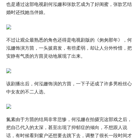
也是通过这部电视剧何泓姗和张歆艺成为了好闺蜜，张歆艺结
婚时还找她当伴娘。
不过让观众最熟悉的角色还得是电视剧版的《匆匆那年》，何
泓姗饰演方茴，一头披肩发，有些柔弱，却让人分外怜惜，把
安静有气质的方茴灵动地展现了出来。
该剧播出后，何泓姗饰演的方茴，一下子还成了许多男粉丝心
中女友的不二人选。
氮素由于方茴的结局非常悲惨，何泓姗在拍摄完这部戏之后，
把自己代入的太深，甚至出现了抑郁症的倾向，不想跟人说
话，有时候看到窗户还想要去跳下去，调整了很长一段时间才