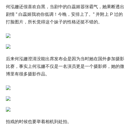
何泓姗还佷喜欢自黑，当剧中的白蕊姬嚣张霸气，她果断透出
剧情 ” 白蕊姬我劝你低调！今晚，安排上了。” 并附上 P 过的
打脸图片，所长觉得这个妹子的性格还挺不错的。
后来何泓姗澄清没能出席发布会是因为当时她在国外参加摄影
比赛，事实上何泓姗不仅是一名演员更是一个摄影师，她的微
博里有很多摄影作品。
拍戏的时候也要举着相机到处拍。