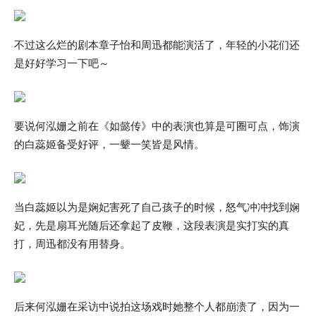
不过这么烂的剧本章子怡和周迅都能演活了，年轻的小花们还
是好好学习一下吧～
要说何泓姗之前在《如懿传》中的表演也算是可圈可点，饰演
的白蕊姬备受好评，一颦一笑皆是风情。
当白蕊姬以为是娴妃害死了自己孩子的时候，怒气冲冲找到娴
妃，先是扇耳光随后还拿起了皮鞭，这段表演是实打实的真
打，周迅都没有用替身。
后来何泓姗在采访中说拍这场戏时她整个人都崩溃了，因为一