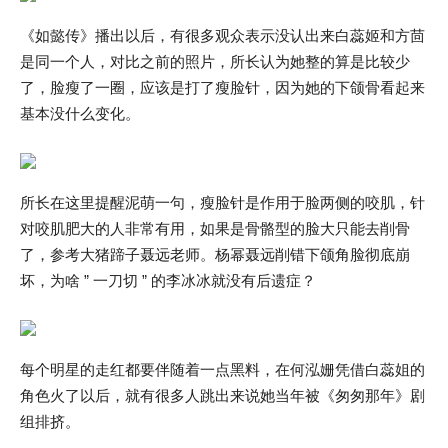
《如懿传》播出以后，有很多观众表示没认出来白蕊姬和方茴
是同一个人，对比之前的照片，所长认为她整的算是比较少
了，脸瘦了一圈，应该是打了瘦脸针，因为她的下颌骨看起来
基本没什么变化。
所长在这里提醒泥萌一句，瘦脸针是作用于脸两侧的咬肌，针
对咬肌肥大的人非常有用，如果是骨骼型的脸大只能去削骨
了，参考大猪蹄子聂远老师。杨幂聂远削错下颌角脸彻底崩
坏，为啥 ” 一刀切 ” 的李冰冰就没有后遗症？
每个明星的走红都要伴随着一点黑料，在何泓姗凭借白蕊姐的
角色火了以后，就有很多人跳出来说她当年被《匆匆那年》剧
组排挤。