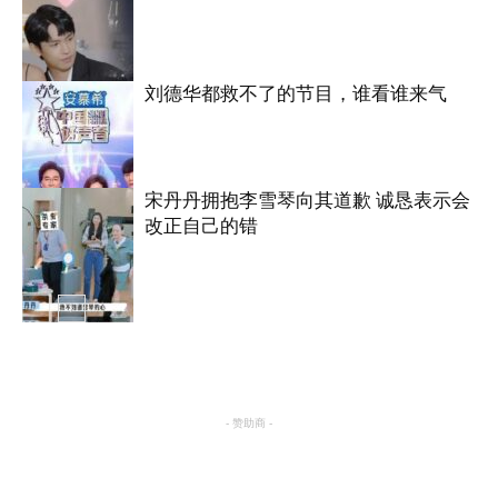
刘德华都救不了的节目，谁看谁来气
综艺
宋丹丹拥抱李雪琴向其道歉 诚恳表示会
改正自己的错
综艺
综艺
- 赞助商 -