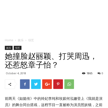
Home
娱乐
综艺
娱乐
综艺
她撞脸赵丽颖、打哭周迅，
还惹怒章子怡？
October 4, 2018
1865
0
前两天《如懿传》中的炩妃李纯和玫嫔何泓姗登上《我就是演
员》的舞台同台搭戏，这档节目一直被称为演员照妖镜，之前