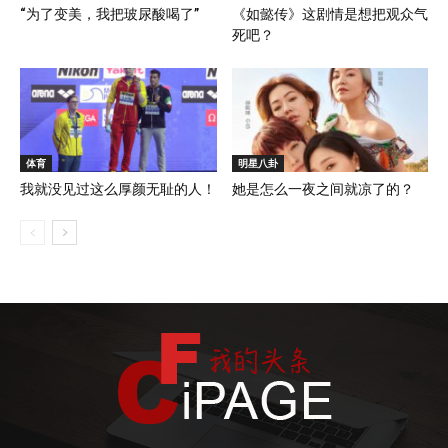
“为了变美，我把玻尿酸喝了”
《如懿传》这剧情是想把观众气
死吧？
体育
明星八卦
我就没见过这么厚颜无耻的人！
她是怎么一夜之间就凉了的？