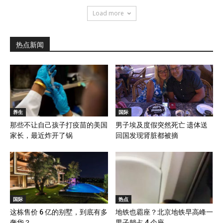
Load more
热点新闻
养生
国际
那些不让自己孩子打疫苗的美国
男子埃及度假突然死亡 遗体送
家长，最近炸开了锅
回国发现肾脏都被摘
国际
热点
这栋售价 6 亿的别墅，到底有多
地铁也霸座？北京地铁早高峰一
奢华？
男子躺占 4 个座