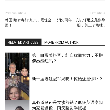
Previous article
Next article
韩国“绝命毒妇”杀夫，震惊全
消失两年，安以轩用这几张孕
国！
照，美上了热搜…
RELATED ARTICLES
MORE FROM AUTHOR
第一白富美抖音走红自称靠实力，不拼
爹她能红吗？
新一届港姐冠军揭晓！惊艳还是惊吓？
娱乐
真心道歉还是卖惨营销？疯狂英语李阳
为家暴道歉，雨天路边举纸板