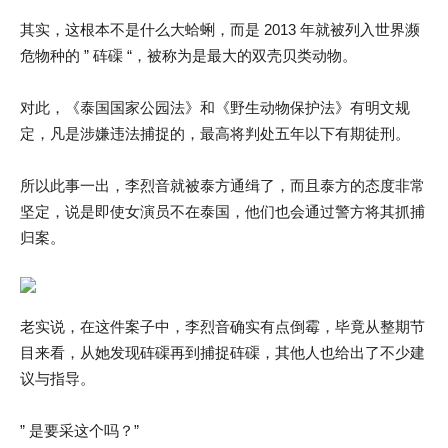
其实，这根本不是什么大蛤蜊，而是 2013 年就被列入世界濒
危物种的 ” 砗磲 “，被称为是最大的双壳贝类动物。
对此，《泰国国家公园法》和《野生动物保护法》有明文规
定，凡是涉嫌违法捕捉的，最高将判处五年以下有期徒刑。
所以此事一出，李烈音就被泰方通缉了，而且泰方的态度非常
坚定，说是即使女演员不在泰国，他们也会通过警方将其抓捕
归案。
老实说，在这件案子中，李烈音确实有点倒霉，毕竟从整期节
目来看，从她发现砗磲再到捕捉砗磲，其他人也给出了不少建
议与指导。
” 是要采这个吗？”