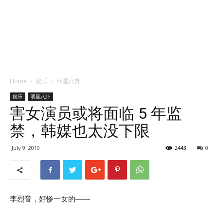
Home
娱乐
明星八卦
娱乐
明星八卦
害女演员或将面临 5 年监
禁，韩媒也太没下限
July 9, 2019
2443
0
李烈音，好惨一女的——