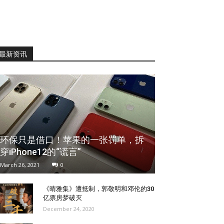
最新资讯
环保只是借口！苹果的一张罚单，拆
穿iPhone12的“谎言”
March 26, 2021
0
《晴雅集》遭抵制，郭敬明和邓伦的30
亿票房梦破灭
December 24, 2020