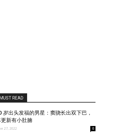
MUST READ
30 岁出头发福的男星：窦骁长出双下巴，
林更新有小肚腩
ne 27, 2022
0