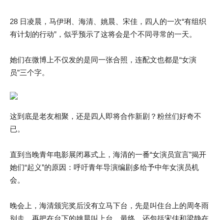
28 日凌晨，马伊琍、海清、姚晨、宋佳，四人的一次“有组织
有计划的行动”，似乎预示了这将会是个不同寻常的一天。
她们在微博上不仅发的是同一张合照，连配文也都是“女演
员”三个字。
这到底是老友相聚，还是四人即将合作新剧？粉丝们好奇不
已。
直到当晚青年电影展闭幕式上，海清的一番“女演员宣言”揭开
她们“起义”的原因：呼吁青年导演编剧多给予中年女演员机
会。
晚会上，海清颁完奖后没有立马下台，先是叫住台上的周冬雨
别走，再把在台下的姚晨叫上台，最终，还包括宋佳和梁静在