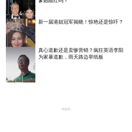
爹她能红吗？
新一届港姐冠军揭晓！惊艳还是惊吓？
娱乐
真心道歉还是卖惨营销？疯狂英语李阳
为家暴道歉，雨天路边举纸板
娱乐
娱乐
- 赞助商 -