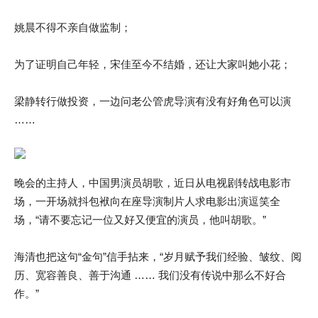
姚晨不得不亲自做监制；
为了证明自己年轻，宋佳至今不结婚，还让大家叫她小花；
梁静转行做投资，一边问老公管虎导演有没有好角色可以演
……
晚会的主持人，中国男演员胡歌，近日从电视剧转战电影市
场，一开场就抖包袱向在座导演制片人求电影出演逗笑全
场，“请不要忘记一位又好又便宜的演员，他叫胡歌。”
海清也把这句“金句”信手拈来，“岁月赋予我们经验、皱纹、阅
历、宽容善良、善于沟通 …… 我们没有传说中那么不好合
作。”