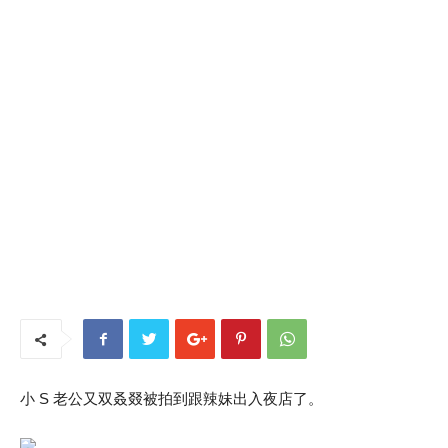
小 S 老公又双叒叕被拍到跟辣妹出入夜店了。