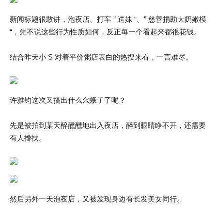
新闻标题很敢讲，泡夜店、打车 ” 送妹 “、” 慈善捐助大奶嫩模
“，先不说这些行为性质如何，反正每一个看起来都很花钱。
结合昨天小 S 对着平价粥店表白的热搜来看，一言难尽。
许雅钧这次又搞出什么幺蛾子了呢？
先是被拍到某天醉醺醺地出入夜店，醉到眼睛睁不开，还需要
有人搀扶。
然后另外一天泡夜店，又被发现身边有长发美女同行。