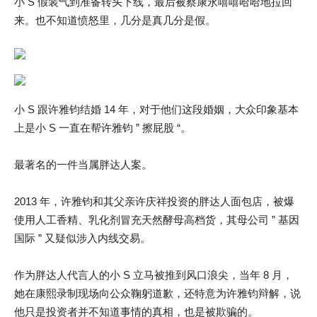
小 S 假装气到准备转头下线，最后被蔡康永嘻嘻哈哈地拉回
来。也不知道愤怒里，几分是真几分是假。
小 S 跟许雅钧结婚 14 年，对于他们这段婚姻，大众印象基本
上是小 S 一直在帮许雅钧 ” 擦屁股 “。
最著名的一件当属胖达人案。
2013 年，许雅钧和其父亲许庆祥投资的胖达人面包店，被爆
使用人工香精、乳化剂冒充天然酵母高档货，其母公司 ” 基因
国际 ” 又疑似涉入内线交易。
作为胖达人代言人的小 S 立马被推到风口浪尖，当年 8 月，
她在康熙录制现场向公众鞠躬道歉，还特意为许雅钧辩解，说
他只是投资者并不知道事情的真相，也是被欺骗的。