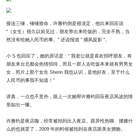
接连三锤，锤锤致命，许雅钧倒是很淡定，他出来回应说
“（女生）很久以前见过，朋友带出来吃饭的，完全不熟，当
然没有给她人民币的事。” 还说报道 ” 捕风捉影 “。
小 S 也回应了，她的原话是：” 我老公就是喜欢招呼朋友，有
朋友来台北都会热情招待，而且一群人去吃饭本来就有男男女
女，照片上那个女生 Sherin 我也认识，是他好友，至于什么
人民币的事我不知道！”
讲真，一点也不意外，跟上一次她帮许雅钧回应夜店风波的情
形如出一辙。
许雅钧是夜店咖，经常被拍到出入夜店。跟异性热聊、搂腰什
么的也就罢了，2009 年的时候被拍到在夜店跟美女拥吻。