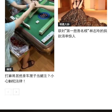
明星八卦
获封“第一慈善名模” 林志玲的捐
款清单惊人
搞笑
打麻将居然拿车厘子当赌注？小
心触犯法律！