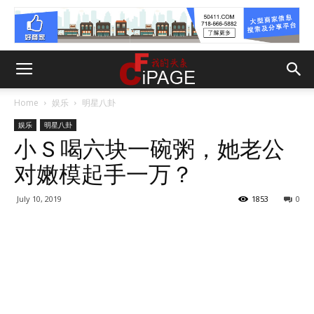
Home
娱乐
明星八卦
娱乐
明星八卦
小 S 喝六块一碗粥，她老公
对嫩模起手一万？
July 10, 2019
1853
0