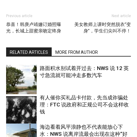
Previous article
Next article
恭喜！韩庚卢靖姗订婚照曝
美女教师上课时突然脱衣“变
光，长城上甜蜜亲吻定终身
身”，学生们尖叫不停！
RELATED ARTICLES
MORE FROM AUTHOR
路面积水别试着开过去：NWS 说 12 英
寸急流就可能冲走多数汽车
有人催你买礼品卡付款，先当成诈骗处
理：FTC 说政府和正规公司不会这样收
热点
钱
海边看着风平浪静也不代表能放心下
水：NWS 说离岸流最会出现在这种“好