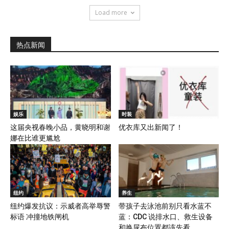
Load more
热点新闻
娱乐
时装
这届央视春晚小品，黄晓明和谢
优衣库又出新闻了！
娜在比谁更尴尬
纽约
养生
纽约爆发抗议：示威者高举辱警
带孩子去泳池前别只看水蓝不
标语 冲撞地铁闸机
蓝：CDC 说排水口、救生设备
和换尿布位置都该先看