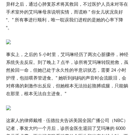
异样之后，通过心肺复苏术将其救回，不过医护人员未对等在
手术室外的艾玛琳母亲说明实情，而谎称 ” 你女儿状况良好
“、” 所有事进行顺利，唯一耽误我们进程的是她的心率下降
“。
事实上，之后的 5 小时里，艾玛琳经历了两次心脏骤停，神经
系统失去反应。到了晚上 7 点半，诊所将艾玛琳转院抢救，虽
然捡回一命，但她已处于永久性的半意识状态，需要 24 小时
护理，包括喂养管进食。” 她听到妈妈的声音时会流眼泪，会
对疼痛的刺激作出反应，但她根本无法抬起胳膊或腿，只能躺
在那里，根本无法自主进食。”
这家人的律师戴维 · 伍德拉夫告诉美国全国广播公司（NBC）
记者，事发大约一个月后，诊所金医生退回了艾玛琳的 6000