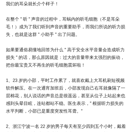
我们的耳朵就长介个样子！
在整个 ” 听 ” 声音的过程中，耳蜗内的听毛细胞（不是耳朵
毛！）成为了我们听到声音的重要助手，而我们所说的听力损
失，也就是这群 ” 小助手 ” 出了问题。
如果要通俗易懂地回答为什么 ” 高于安全水平音量会造成听力
损失 ” 的话，那么原因就是：过大的音量带来太强烈的振动，
把你最宝贵又不再生的听毛细胞震坏啦！
1、23 岁的小邵，平时工作累了，就喜欢戴上大耳机刷短视频
软件解压。在一次通宵加班后，小邵发现自己右耳就像隔了一
层棉花，别人说话的声音总是很遥远，甚至从位子上站起来也
感到头晕目眩，连站都站不稳。医生表示，” 根据听力损失的
水平判断，小邵已是重度突发性耳聋。”
2、浙江宁波一名 22 岁的男子每天有至少四到五个小时，戴着