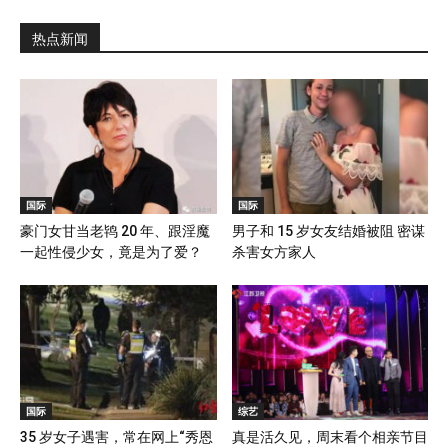
热点新闻
国际
国际
豪门女甘当老鸨 20 年、跟淫魔
男子和 15 岁女友结婚被阻 密谋
一起性侵少女，竟是为了爱？
杀害女方家人
国际
综艺
35 岁女子遇害，常在网上“秀恩
真是活久见，周末看个相亲节目