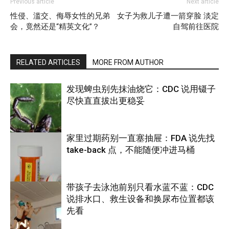
Previous article
Next article
性侵、滥交、侮辱女性的兄弟
女子为救儿子遭一箭穿脸 淡定
会，竟然还是“精英文化”？
自驾前往医院
RELATED ARTICLES
MORE FROM AUTHOR
发现蜱虫别先抹油烧它：CDC 说用镊子
尽快直直拔出更稳妥
家里过期药别一直塞抽屉：FDA 说先找
take-back 点，不能随便冲进马桶
养生
带孩子去泳池前别只看水蓝不蓝：CDC
说排水口、救生设备和换尿布位置都该
养生
先看