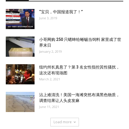
“宝贝，中国报道我了！”
June 3, 2019
小哥网购 250 只蟋蟀给蜥蜴当饲料 家里成了世
界末日
January 2, 2019
纽约州长真悬了？第 3 名女性指控其性骚扰，
这次还有现场图
March 2, 2021
沾上难清洗！美国一海滩突然布满黑色物质，
调查结果让人头皮发麻
June 11, 2021
Load more