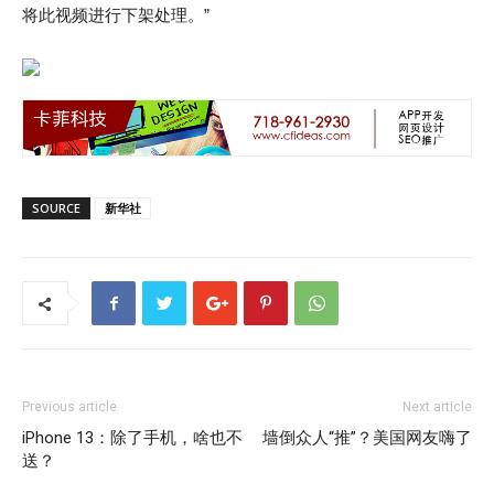
将此视频进行下架处理。”
SOURCE
新华社
Previous article
Next article
iPhone 13：除了手机，啥也不
墙倒众人“推”？美国网友嗨了
送？