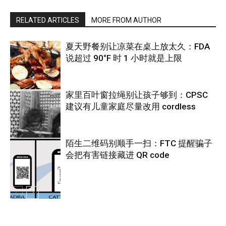
RELATED ARTICLES
MORE FROM AUTHOR
夏天野餐别让凉菜在桌上放太久：FDA
说超过 90°F 时 1 小时就是上限
家里百叶窗拉绳别让孩子够到：CPSC
建议有儿童家庭尽量改用 cordless
热点
陌生二维码别顺手一扫：FTC 提醒骗子
会把有害链接藏进 QR code
热点
热点