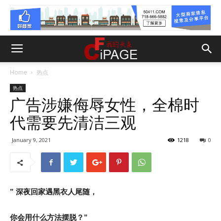
Home
热点
热点
广告涉嫌侮辱女性，全棉时
代需要先清洁三观
January 9, 2021
1218
0
” 深夜回家遇黑衣人尾随，
你会用什么方法摆脱？”