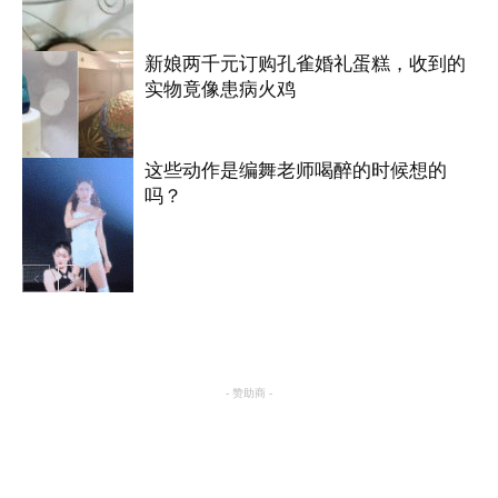
新娘两千元订购孔雀婚礼蛋糕，收到的
实物竟像患病火鸡
搞笑
这些动作是编舞老师喝醉的时候想的
吗？
国际
搞笑
- 赞助商 -