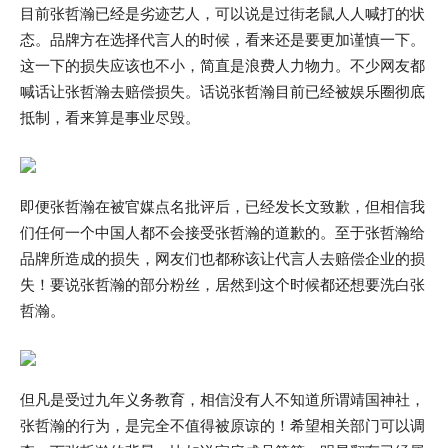
目前张哲瀚已经是劣迹艺人，可以说是过街老鼠人人喊打的状
态。品牌方在选择代言人的时候，看来还是要更加谨慎一下。
这一下的损失应该也不小，简直是浪费人力物力。不少网友都
喊话让张哲瀚去赔偿损失。话说张哲瀚目前已经被娱乐圈彻底
抵制，看来算是事业尽毁。
即便张哲瀚在被官媒点名批评后，已经发长文致歉，但相信我
们任何一个中国人都不会接受张哲瀚的道歉的。至于张哲瀚给
品牌所造成的损失，网友们也都称该让代言人去赔偿企业的损
失！要说张哲瀚的部分粉丝，居然到这个时候都还想要洗白张
哲瀚。
但凡是受过九年义务教育，相信没有人不知道所谓靖国神社，
张哲瀚的行为，是完全不值得被原谅的！希望相关部门可以调