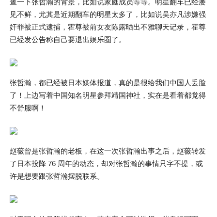
查一下张哲瀚的背景，比如说家庭成员等等。明星翻车已经屡
见不鲜，尤其是近期翻车的明星太多了，比如说吴亦凡涉嫌强
奸罪被正式逮捕，霍尊被前女友陈露晒出不雅聊天记录，霍尊
已经发公告称自己要退出娱乐圈了。
张哲瀚，都已经被日本媒体报道，真的是很给我们中国人丢脸
了！上边写着中国知名明星参拜靖国神社，实在是看着都觉得
不舒服啊！
赵薇曾是张哲瀚的老板，在这一次张哲瀚出事之后，赵薇转发
了日本投降 76 周年的动态，却对张哲瀚的事情只字不提，或
许是想要跟张哲瀚摆脱联系。