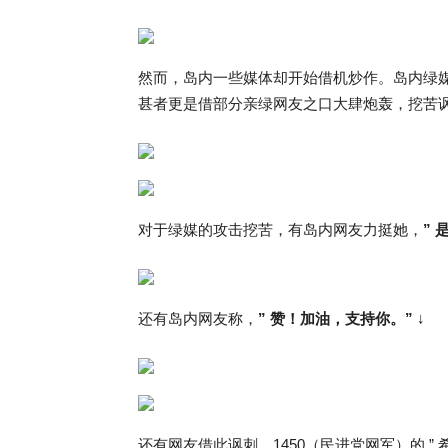
然而，岛内一些媒体却开始借机炒作。岛内绿媒《
甚者更是借部分亲绿网友之口大肆炮轰，挖苦讽刺张
对于绿媒的攻击挖苦，有岛内网友力挺她，
”
还有岛内网友称，
” 赞！加油，支持你。”
↓
还有网友借此讽刺，1450（民进党网军）的 ” 希