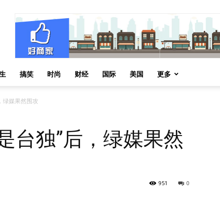
生
搞笑
时尚
财经
国际
美国
更多
，绿媒果然围攻
是台独”后，绿媒果然
951
0