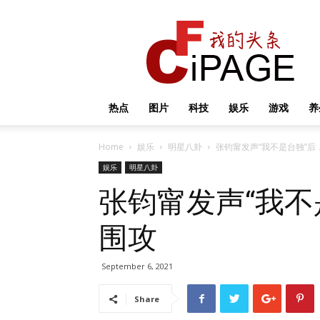
我
的
头
条
热点
图片
科技
娱乐
游戏
养
Home
娱乐
明星八卦
张钧甯发声“我不是台独”后
娱乐
明星八卦
张钧甯发声“我不
围攻
September 6, 2021
Share