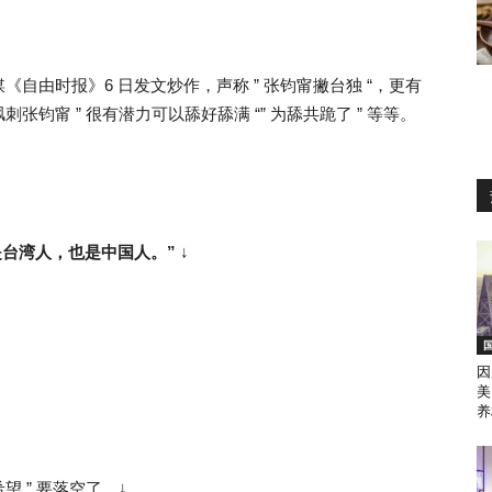
自由时报》6 日发文炒作，声称 ” 张钧甯撇台独 “，更有
钧甯 ” 很有潜力可以舔好舔满 “” 为舔共跪了 ” 等等。
 是台湾人，也是中国人。”
↓
因
美
养
望 ” 要落空了。↓