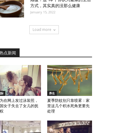
方式，其实真的没那么健康
January 15, 2022
Load more
热点新闻
国际
养生
为在网上发过泳装照，
夏季防蚊别只靠喷雾：家
国女子失去了女儿的抚
里这几个积水死角更要先
权
处理