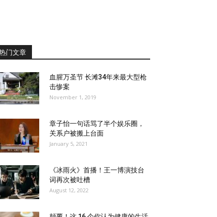
热门文章
血腥万圣节 长滩34年来最大型枪
击惨案
November 1, 2019
章子怡一句话骂了半个娱乐圈，
关系户被搬上台面
January 5, 2021
《冰雨火》首播！王一博演技台
词再次被吐槽
August 12, 2022
颠覆！这 16 个你认为健康的生活