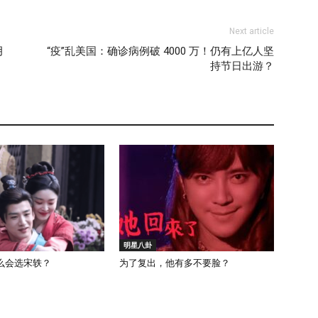
Next article
月
“疫”乱美国：确诊病例破 4000 万！仍有上亿人坚
持节日出游？
明星八卦
么会选宋轶？
为了复出，他有多不要脸？