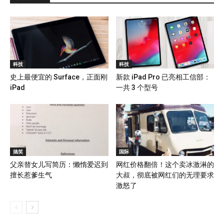
科技
科技
史上最便宜的 Surface，正面刚
新款 iPad Pro 已亮相工信部：
iPad
一共 3 个型号
搞笑
国际
父亲替女儿写简历：懒惰爱迟到
网红价格翻倍！这个卖冰激淋的
擅长惹爹生气
大叔，彻底被网红们的无理要求
激怒了