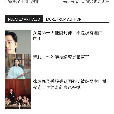
尸体兜了 6 周后被抓
光，长城上甜蜜亲吻定终身
RELATED ARTICLES
MORE FROM AUTHOR
又是第一！他能封神，不是没有理由
的！
糟糕，他的演技终究是暴露了…
明星八卦
张翰新剧丢脸丢到国外，被韩网友吐槽
变态，过往奇葩言论被扒
明星八卦