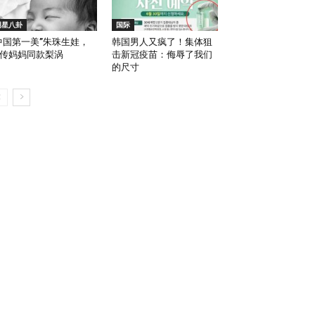
明星八卦
国际
中国第一美”朱珠生娃，
韩国男人又疯了！集体狙
传妈妈同款梨涡
击新冠疫苗：侮辱了我们
的尺寸