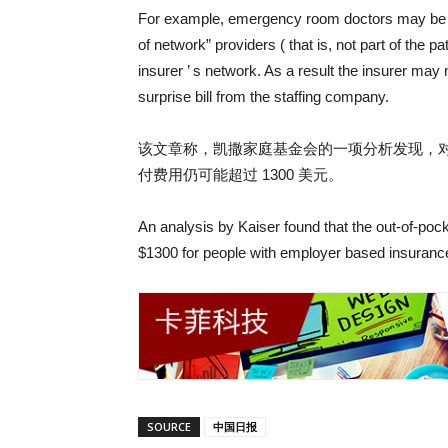
For example, emergency room doctors may be e
of network” providers ( that is, not part of the pat
insurer ’ s network. As a result the insurer may 
surprise bill from the staffing company.
该文章称，凯撒家庭基金会的一项分析发现，
付费用仍可能超过 1300 美元。
An analysis by Kaiser found that the out-of-pock
$1300 for people with employer based insuranc
SOURCE
中国日报