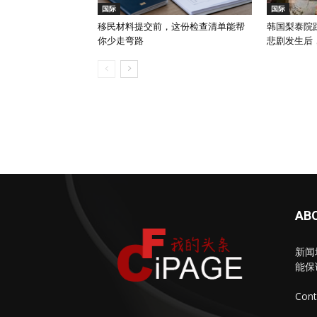
国际
国际
移民材料提交前，这份检查清单能帮
韩国梨泰院踩
你少走弯路
悲剧发生后
AB
新闻
能保
Cont