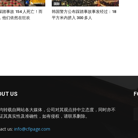
国际
踏事故 154 人死亡！而
韩国警方公布踩踏事故事发经过：18
，他们依然在狂欢
平方米内挤入 300 多人
OUT US
F
均转载自网站各大媒体，公司对其观点持中立态度，同时亦不
证其真实性及准确性，如有侵权，请联系删除。
act us:
info@cfipage.com