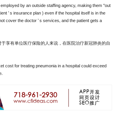
mployed by an outside staffing agency, making them “out
ient ’ s insurance plan ) even if the hospital itself is in the
not cover the doctor ’ s services, and the patient gets a
对于享有单位医疗保险的人来说，在医院治疗新冠肺炎的自
et cost for treating pneumonia in a hospital could exceed
e.