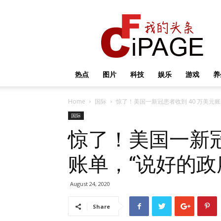
我
的
头
条
热点
图片
科技
娱乐
游戏
养
Home
国际
惊了！美国一新冠患者收到 40 万美元
国际
惊了！美国一新冠
账单，“说好的政
August 24, 2020
Share