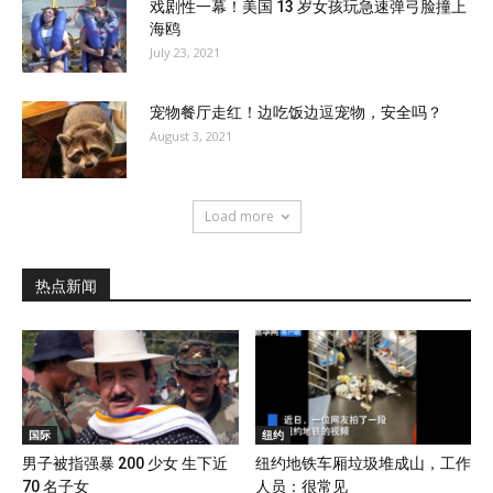
戏剧性一幕！美国 13 岁女孩玩急速弹弓脸撞上
海鸥
July 23, 2021
宠物餐厅走红！边吃饭边逗宠物，安全吗？
August 3, 2021
Load more
热点新闻
国际
纽约
男子被指强暴 200 少女 生下近
纽约地铁车厢垃圾堆成山，工作
70 名子女
人员：很常见