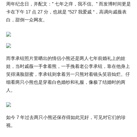
周年纪念日，并配文：” 七年之痒，我不信。” 而发博时间更是
卡在下午 17 点 27 分，也就是 “527 我爱戚 “，高调向戚薇表
白，甜倒一众网友。
而李承铉照片里晒出的情侣小熊还是两人七年前婚礼上的娃
娃，当时戚薇一手拿着熊，一手挽着老公李承铉，靠在他身上
笑得满脸甜蜜，李承铉则拿着另一只熊对着镜头笑容灿烂。仔
细看两只小熊也是穿着白色婚纱和礼服，像极了结婚时的两
人。
如今 7 年过去两只小熊还保存得如此完好，可见对它们的珍
视。