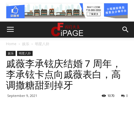
Home
娱乐
明星八卦
娱乐
明星八卦
戚薇李承铉庆结婚 7 周年，
李承铉卡点向戚薇表白，高
调撒糖甜到掉牙
September 9, 2021
1070
0