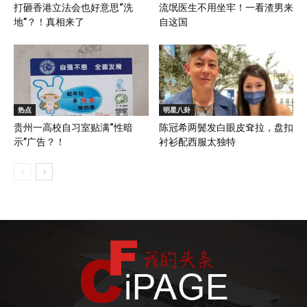
打砸香港立法会也好意思“洗
流氓医生不用坐牢！一看渣男来
地”？！真相来了
自这国
热点
明星八卦
贵州一高校自习室贴满“性暗
陈冠希两鬓发白眼皮耷拉，盘扣
示”广告？！
衬衫配西服太独特