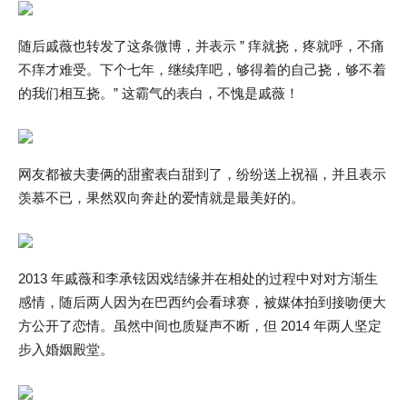
随后戚薇也转发了这条微博，并表示 ” 痒就挠，疼就呼，不痛
不痒才难受。下个七年，继续痒吧，够得着的自己挠，够不着
的我们相互挠。” 这霸气的表白，不愧是戚薇！
网友都被夫妻俩的甜蜜表白甜到了，纷纷送上祝福，并且表示
羡慕不已，果然双向奔赴的爱情就是最美好的。
2013 年戚薇和李承铉因戏结缘并在相处的过程中对对方渐生
感情，随后两人因为在巴西约会看球赛，被媒体拍到接吻便大
方公开了恋情。虽然中间也质疑声不断，但 2014 年两人坚定
步入婚姻殿堂。