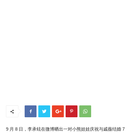
9 月 8 日，李承铉在微博晒出一对小熊娃娃庆祝与戚薇结婚 7