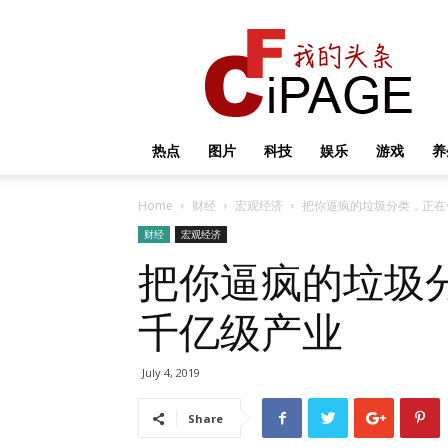
我
的
头
条
热点
图片
科技
娱乐
游戏
养
Home
财经
宏观经济
把你逼疯的垃圾分类，正在
财经
宏观经济
把你逼疯的垃圾
千亿级产业
July 4, 2019
Share