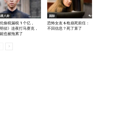
明星八卦
国际
伦偷税漏税 1 个亿，
恐怖女友 6 枪崩死前任：
明侦》连夜打马赛克，
不回信息？死了算了
妮也被拖累了