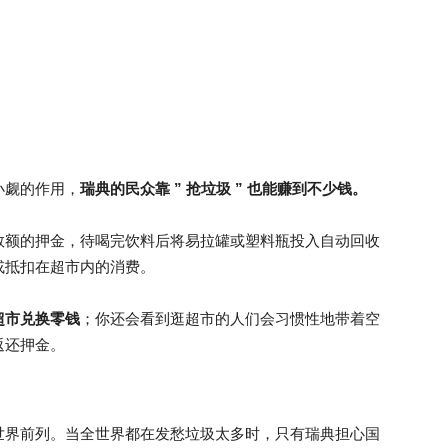
小觑的作用，
瑞典的民众靠 ” 抢垃圾 ” 也能赚到不少钱。
数额的押金，待喝完饮料后将易拉罐或塑料瓶投入自动回收
或抵扣在超市内的消费。
超市兑换零钱
；你还会看到逛超市的人们会习惯性地带着空
返还押金。
世界前列。当全世界都在发愁垃圾太多时，只有瑞典担心国