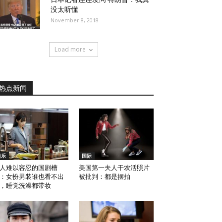
没太听懂
November 8, 2018
Load more
热点新闻
娱乐
国际
人难以容忍的国剧槽
美国第一夫人干农活照片
：女扮男装谁也看不出
被批判：都是摆拍
，睡觉洗澡都带妆